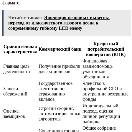
формате.
Читайте также:
Эволюция неоновых вывесок:
переход от классического газового неона к
современному гибкому LED-неону
Кредитный
Сравнительная
Коммерческий банк
потребительский
характеристика
кооператив (КПК)
Финансовая
Главная цель
Получение прибыли
взаимопомощь
деятельности
для акционеров
участников
объединения
Государственное
Членство в
Защита
агентство по
профильной СРО и
сбережений
страхованию
внутренние резервные
вкладов
фонды
Индивидуальный
Строгий скоринг,
Оценка
подход, оценка
автоматизированные
заемщиков
личной репутации
алгоритмы
пайщика
Общее собрание
Совет директоров и