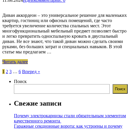
11.08.2024
Идеи
Комментарии: 0
Диван аккордеон – это универсальное решение для маленьких
квартир, гостиниц или офисных помещений, где часто
требуется увеличение количества спальных мест. Этот
многофункциональный мебельный предмет позволяет быстро
и легко превратить односпальную кровать в двуспальный
диван. Не все знают, что такой диван можно сделать своими
руками, без больших затрат и специальных навыков. В этой
статье мы предлагаем …
Читать далее
Навигация
1
2
3
…
6
Вперед »
по
Поиск
записям
Поиск
Свежие записи
Почему электрокарнизы стали обязательным элементом
качественного ремонта
Гаражные секционные ворота: как устроены и почему