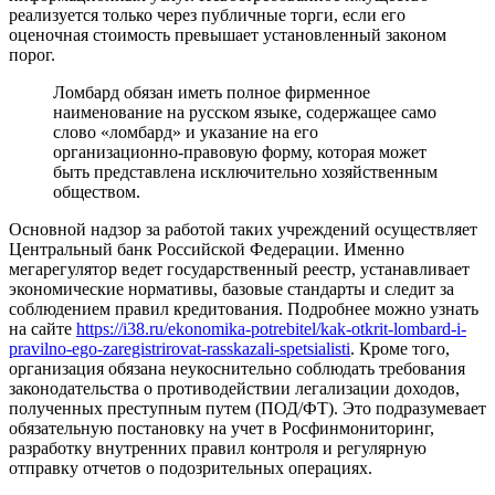
реализуется только через публичные торги, если его
оценочная стоимость превышает установленный законом
порог.
Ломбард обязан иметь полное фирменное
наименование на русском языке, содержащее само
слово «ломбард» и указание на его
организационно-правовую форму, которая может
быть представлена исключительно хозяйственным
обществом.
Основной надзор за работой таких учреждений осуществляет
Центральный банк Российской Федерации. Именно
мегарегулятор ведет государственный реестр, устанавливает
экономические нормативы, базовые стандарты и следит за
соблюдением правил кредитования. Подробнее можно узнать
на сайте
https://i38.ru/ekonomika-potrebitel/kak-otkrit-lombard-i-
pravilno-ego-zaregistrirovat-rasskazali-spetsialisti
. Кроме того,
организация обязана неукоснительно соблюдать требования
законодательства о противодействии легализации доходов,
полученных преступным путем (ПОД/ФТ). Это подразумевает
обязательную постановку на учет в Росфинмониторинг,
разработку внутренних правил контроля и регулярную
отправку отчетов о подозрительных операциях.