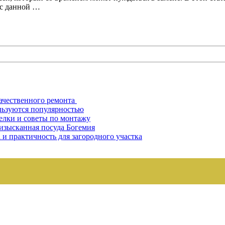
 с данной …
ачественного ремонта
льзуются популярностью
елки и советы по монтажу
 изысканная посуда Богемия
 и практичность для загородного участка