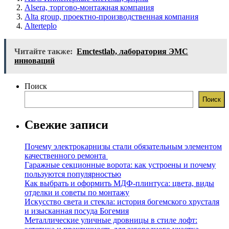
Alsera, торгово-монтажная компания
Alta group, проектно-производственная компания
Alterteplo
Читайте также:
Emctestlab, лаборатория ЭМС
инноваций
Поиск
Поиск
Свежие записи
Почему электрокарнизы стали обязательным элементом
качественного ремонта
Гаражные секционные ворота: как устроены и почему
пользуются популярностью
Как выбрать и оформить МДФ-плинтуса: цвета, виды
отделки и советы по монтажу
Искусство света и стекла: история богемского хрусталя
и изысканная посуда Богемия
Металлические уличные дровницы в стиле лофт: