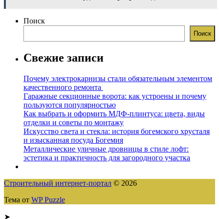
Поиск
Поиск
Свежие записи
Почему электрокарнизы стали обязательным элементом
качественного ремонта
Гаражные секционные ворота: как устроены и почему
пользуются популярностью
Как выбрать и оформить МДФ-плинтуса: цвета, виды
отделки и советы по монтажу
Искусство света и стекла: история богемского хрусталя
и изысканная посуда Богемия
Металлические уличные дровницы в стиле лофт:
эстетика и практичность для загородного участка
Строительный интернет-портал
© 2026
Тема от
WP Puzzle
➤