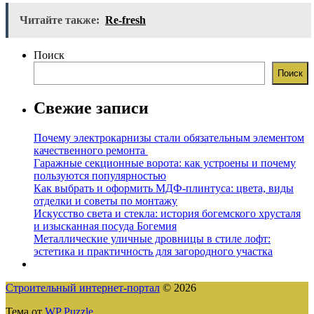
Читайте также:
Re-fresh
Поиск
Поиск
Свежие записи
Почему электрокарнизы стали обязательным элементом
качественного ремонта
Гаражные секционные ворота: как устроены и почему
пользуются популярностью
Как выбрать и оформить МДФ-плинтуса: цвета, виды
отделки и советы по монтажу
Искусство света и стекла: история богемского хрусталя
и изысканная посуда Богемия
Металлические уличные дровницы в стиле лофт:
эстетика и практичность для загородного участка
Строительный интернет-портал
© 2026
Тема от
WP Puzzle