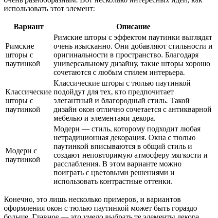
использовать этот элемент:
Вариант
Описание
Римские шторы с эффектом паутинки выглядят
Римские
очень изысканно. Они добавляют стильности и
шторы с
оригинальности в пространство. Благодаря
паутинкой
универсальному дизайну, такие шторы хорошо
сочетаются с любым стилем интерьера.
Классические шторы с тюлью паутинкой
Классические
подойдут для тех, кто предпочитает
шторы с
элегантный и благородный стиль. Такой
паутинкой
дизайн окон отлично сочетается с антикварной
мебелью и элементами декора.
Модерн — стиль, которому подходит любая
нетрадиционная декорация. Окна с тюлью
паутинкой вписываются в общий стиль и
Модерн с
создают неповторимую атмосферу мягкости и
паутинкой
расслабления. В этом варианте можно
поиграть с цветовыми решениями и
использовать контрастные оттенки.
Конечно, это лишь несколько примеров, и вариантов
оформления окон с тюлью паутинкой может быть гораздо
больше. Главное — это умело выбрать те элементы декора,