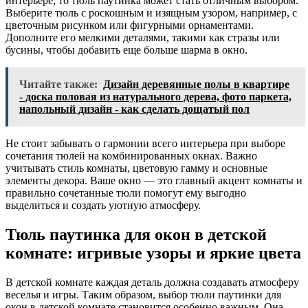
интерьере, то тюль паутинка может стать отличным выбором.
Выберите тюль с роскошным и изящным узором, например, с
цветочным рисунком или фигурными орнаментами.
Дополните его мелкими деталями, такими как стразы или
бусины, чтобы добавить еще больше шарма в окно.
Читайте также:
Дизайн деревянные полы в квартире
- доска половая из натурального дерева, фото паркета,
напольный дизайн - как сделать дощатый пол
Не стоит забывать о гармонии всего интерьера при выборе
сочетания тюлей на комбинированных окнах. Важно
учитывать стиль комнаты, цветовую гамму и основные
элементы декора. Ваше окно — это главный акцент комнаты и
правильно сочетанные тюли помогут ему выгодно
выделиться и создать уютную атмосферу.
Тюль паутинка для окон в детской
комнате: игривые узоры и яркие цвета
В детской комнате каждая деталь должна создавать атмосферу
веселья и игры. Таким образом, выбор тюли паутинки для
окон в детской комнате становится особенно важным. Она