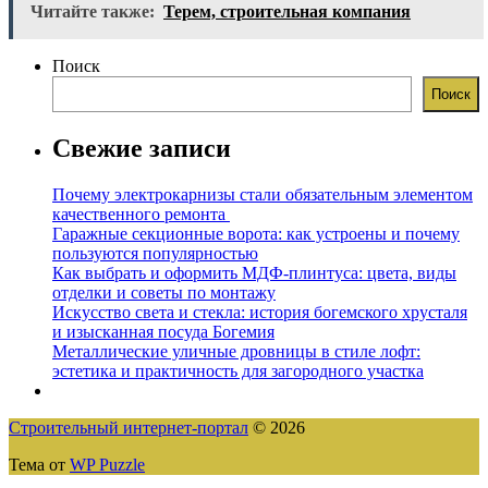
Читайте также:
Терем, строительная компания
Поиск
Поиск
Свежие записи
Почему электрокарнизы стали обязательным элементом
качественного ремонта
Гаражные секционные ворота: как устроены и почему
пользуются популярностью
Как выбрать и оформить МДФ-плинтуса: цвета, виды
отделки и советы по монтажу
Искусство света и стекла: история богемского хрусталя
и изысканная посуда Богемия
Металлические уличные дровницы в стиле лофт:
эстетика и практичность для загородного участка
Строительный интернет-портал
© 2026
Тема от
WP Puzzle