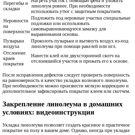
Нагреть участок с помощью фена и уложить
Перегибы и
линолеум ровнее. При необходимости
складки
использовать утюг с защитным покрытием.
Подложить под неровные участки специальные
Неровности
подложки или использовать
на
самовыравнивающуюся замазку для
поверхности
выравнивания основы.
Пузырьки
Проколоть пузырьки и вытянуть воздух из-под
воздуха
линолеума при помощи ракелей или игл.
Отслоение
Нанести клей или двухсторонний скотч на
краев
отслоившийся участок и прижать его к основе.
покрытия
После исправления дефектов следует проверить поверхность
на равномерность и качество укладки волнового линолеума.
При необходимости можно произвести мелкую коррекцию и
дополнительное зафиксировать покрытие клеем или скотчем.
Закрепление линолеума в домашних
условиях: видеоинструкция
Укладка линолеума позволяет создать красивое и практичное
покрытие на полу в вашем доме. Однако, иногда при укладке