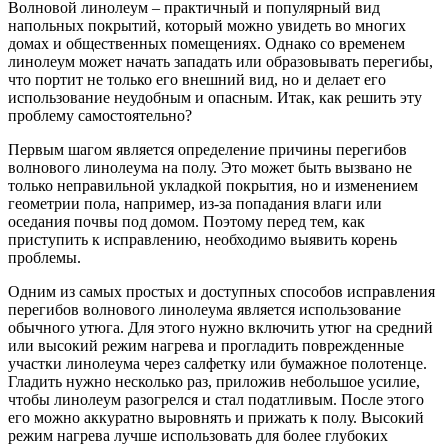
Волновой линолеум – практичный и популярный вид
напольных покрытий, который можно увидеть во многих
домах и общественных помещениях. Однако со временем
линолеум может начать западать или образовывать перегибы,
что портит не только его внешний вид, но и делает его
использование неудобным и опасным. Итак, как решить эту
проблему самостоятельно?
Первым шагом является определение причины перегибов
волнового линолеума на полу. Это может быть вызвано не
только неправильной укладкой покрытия, но и изменением
геометрии пола, например, из-за попадания влаги или
оседания почвы под домом. Поэтому перед тем, как
приступить к исправлению, необходимо выявить корень
проблемы.
Одним из самых простых и доступных способов исправления
перегибов волнового линолеума является использование
обычного утюга. Для этого нужно включить утюг на средний
или высокий режим нагрева и прогладить поврежденные
участки линолеума через салфетку или бумажное полотенце.
Гладить нужно несколько раз, приложив небольшое усилие,
чтобы линолеум разогрелся и стал податливым. После этого
его можно аккуратно выровнять и прижать к полу. Высокий
режим нагрева лучше использовать для более глубоких