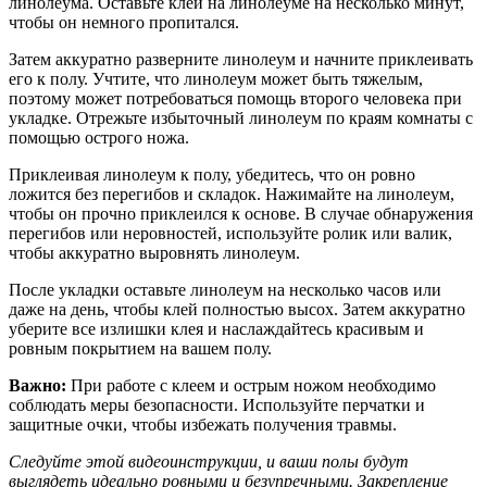
линолеума. Оставьте клей на линолеуме на несколько минут,
чтобы он немного пропитался.
Затем аккуратно разверните линолеум и начните приклеивать
его к полу. Учтите, что линолеум может быть тяжелым,
поэтому может потребоваться помощь второго человека при
укладке. Отрежьте избыточный линолеум по краям комнаты с
помощью острого ножа.
Приклеивая линолеум к полу, убедитесь, что он ровно
ложится без перегибов и складок. Нажимайте на линолеум,
чтобы он прочно приклеился к основе. В случае обнаружения
перегибов или неровностей, используйте ролик или валик,
чтобы аккуратно выровнять линолеум.
После укладки оставьте линолеум на несколько часов или
даже на день, чтобы клей полностью высох. Затем аккуратно
уберите все излишки клея и наслаждайтесь красивым и
ровным покрытием на вашем полу.
Важно:
При работе с клеем и острым ножом необходимо
соблюдать меры безопасности. Используйте перчатки и
защитные очки, чтобы избежать получения травмы.
Следуйте этой видеоинструкции, и ваши полы будут
выглядеть идеально ровными и безупречными. Закрепление