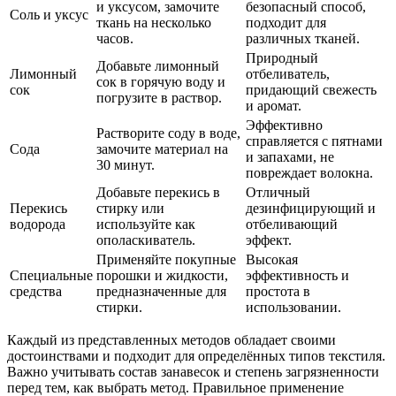
и уксусом, замочите
безопасный способ,
Соль и уксус
ткань на несколько
подходит для
часов.
различных тканей.
Природный
Добавьте лимонный
Лимонный
отбеливатель,
сок в горячую воду и
сок
придающий свежесть
погрузите в раствор.
и аромат.
Эффективно
Растворите соду в воде,
справляется с пятнами
Сода
замочите материал на
и запахами, не
30 минут.
повреждает волокна.
Добавьте перекись в
Отличный
Перекись
стирку или
дезинфицирующий и
водорода
используйте как
отбеливающий
ополаскиватель.
эффект.
Применяйте покупные
Высокая
Специальные
порошки и жидкости,
эффективность и
средства
предназначенные для
простота в
стирки.
использовании.
Каждый из представленных методов обладает своими
достоинствами и подходит для определённых типов текстиля.
Важно учитывать состав занавесок и степень загрязненности
перед тем, как выбрать метод. Правильное применение