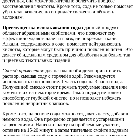
доступная, она может значительно облегчить процесс
восстановления чистоты. Кроме того, сода не только помогает
убрать загрязнения, но и придаёт свежесть и лёгкость
волокнам.
Преимущества использования соды:
данный продукт
обладает абразивными свойствами, что позволяет ему
эффективно удалять налёт и грязь, не повреждая ткань.
Алкали, содержащиеся в соде, помогают нейтрализовать
кислоты, которые могут быть причиной появления пятен. Это
делает её идеальным средством для обработки как белых, так
и цветных текстильных изделий.
Способ применения:
для начала необходимо приготовить
раствор, смешав соду с горячей водой. Рекомендуется
использовать соотношение: 1 часть соды на 3 части воды.
Полученной смесью стоит промыть требуемые изделия или
замочить их на некоторое время. Такой подход не только
способствует глубокой очистке, но и позволяет избежать
появления неприятных запахов.
Кроме того, на основе соды можно создавать пасту, добавив
немного воды. Она прекрасно справляется с устаревшими
загрязнениями. Нанесите пасту на проблемные участки,
оставьте на 15-20 минут, а затем тщательно смойте водяным
потоком. После этой манипуляции текстиль вновь заиграет