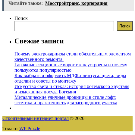
Читайте также:
Мосстройтранс, корпорация
Поиск
Поиск
Свежие записи
Почему электрокарнизы стали обязательным элементом
качественного ремонта
Гаражные секционные ворота: как устроены и почему
пользуются популярностью
Как выбрать и оформить МДФ-плинтуса: цвета, виды
отделки и советы по монтажу
Искусство света и стекла: история богемского хрусталя
и изысканная посуда Богемия
Металлические уличные дровницы в стиле лофт:
эстетика и практичность для загородного участка
Строительный интернет-портал
© 2026
Тема от
WP Puzzle