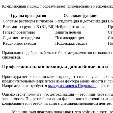
Комплексный подход подразумевает использование нескольких 
Группа препаратов
Основная функция
Солевые растворы и глюкоза
Регидратация и детоксикация
Во
Витамины группы B (B1, B6)
Нейропротекция
Пр
Гепатопротекторы
Защита печени
Ст
Седативные средства
Психокоррекция
Сн
Кардиопротекторы
Поддержка сердца
Но
Правильно подобранный «коктейль» медикаментов позволяет па
снижается.
Профессиональная помощь и дальнейшие шаги
Процедура детоксикации может проводиться как в условиях стац
предпочтительным вариантом из-за фактора анонимности и пс
Например, если требуется
вывод из запоя в Подольске
, профил
Однако стоит помнить, что детоксикация — это лишь первый ш
зависимость. После стабилизации физического состояния пацие
кодирование или реабилитация в специализированном центре.
Медицинская практика показывает, что эффективность ле