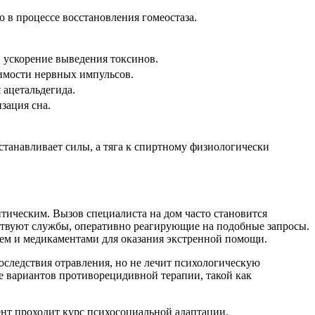
в процессе восстановления гомеостаза.
 ускорение выведения токсинов.
имости нервных импульсов.
 ацетальдегида.
зация сна.
танавливает силы, а тяга к спиртному физиологически
итическим. Вызов специалиста на дом часто становится
ствуют службы, оперативно реагирующие на подобные запросы.
ем и медикаментами для оказания экстренной помощи.
оследствия отравления, но не лечит психологическую
ие вариантов противорецидивной терапии, такой как
ент проходит курс психосоциальной адаптации.