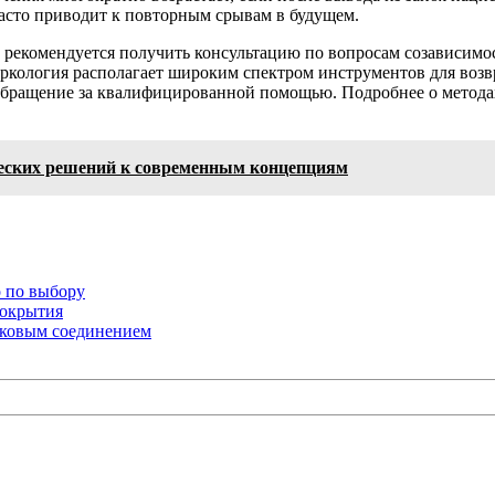
асто приводит к повторным срывам в будущем.
рекомендуется получить консультацию по вопросам созависимос
ркология располагает широким спектром инструментов для воз
 обращение за квалифицированной помощью. Подробнее о методах
ческих решений к современным концепциям
о по выбору
покрытия
мковым соединением