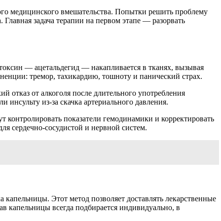
ного медицинского вмешательства. Попытки решить проблему
 Главная задача терапии на первом этапе — разорвать
й токсин — ацетальдегид — накапливается в тканях, вызывая
иненции: тремор, тахикардию, тошноту и панический страх.
ий отказ от алкоголя после длительного употребления
ли инсульту из-за скачка артериального давления.
т контролировать показатели гемодинамики и корректировать
ля сердечно-сосудистой и нервной систем.
а капельницы. Этот метод позволяет доставлять лекарственные
ав капельницы всегда подбирается индивидуально, в