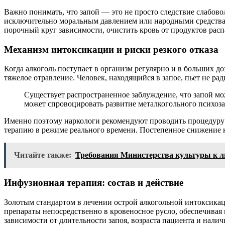
Важно понимать, что запой — это не просто следствие слабов
исключительно моральным давлением или народными средствами
порочный круг зависимости, очистить кровь от продуктов рас
Механизм интоксикации и риски резкого отказа
Когда алкоголь поступает в организм регулярно и в больших до
тяжелое отравление. Человек, находящийся в запое, пьет не р
Существует распространенное заблуждение, что запой мо
может спровоцировать развитие металкогольного психоза, 
Именно поэтому наркологи рекомендуют проводить процедуру 
терапию в режиме реального времени. Постепенное снижение к
Читайте также:
Требования Министерства культуры к ли
Инфузионная терапия: состав и действие
Золотым стандартом в лечении острой алкогольной интоксикаци
препараты непосредственно в кровеносное русло, обеспечивая
зависимости от длительности запоя, возраста пациента и нали