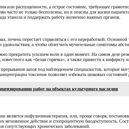
олия или распущенности, а острое состояние, требующее грамот
 часто не только бесполезны, но и опасны для жизни пациента.
пада этанола и поддержать работу жизненно важных органов.
зах, печень перестает справляться с его переработкой. Основно
ади удовольствия, а чтобы облегчить мучительные симптомы абст
жно прекратить усилием воли в один момент. На самом деле резк
известного как «белая горячка», а также привести к инфаркту и
прерывания запоя под наблюдением специалистов, которые могу
онцентрации токсинов позволяет избежать шоковых состояний д
цензированию работ на объектах культурного наследия
и является инфузионная терапия, или, проще говоря, постановк
 их мгновенное действие и стопроцентную биодоступность. Сост
чия сопутствующих хронических заболеваний.