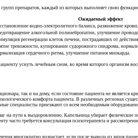
групп препаратов, каждый из которых выполняет свою функцию 
Ожидаемый эффект
сстановление водно-электролитного баланса, разжижение крови,
едотвращение алкогольной полинейропатии, улучшение провод
имуляция регенерации клеток печени, пострадавших от действия
ятие тревожности, купирование судорожного синдрома, нормали
рмализация сердечного ритма, улучшение питания миокарда.
циенту уснуть лечебным сном, во время которого организм восс
ионара, так и на дому, если состояние пациента не является кр
ихологического комфорта пациента. В различных регионах суще
ьные специалисты приезжают со всем необходимым оборудовани
аг на пути к выздоровлению. Капельница убирает физические п
нту часто требуется консультация психотерапевта и рассмотрен
чения многократно возрастает, если после вывода из запоя паци