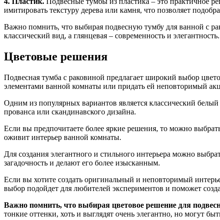
4. Пластик.
Подвесные тумбы из пластика – это практичное реш
имитировать текстуру дерева или камня, что позволяет подобр
Важно помнить, что выбирая подвесную тумбу для ванной с рак
классический вид, а глянцевая – современность и элегантност
Цветовые решения
Подвесная тумба с раковиной предлагает широкий выбор цвето
элементами ванной комнаты или придать ей неповторимый акц
Одним из популярных вариантов является классический белый ц
прованса или скандинавского дизайна.
Если вы предпочитаете более яркие решения, то можно выбрать
оживит интерьер ванной комнаты.
Для создания элегантного и стильного интерьера можно выбра
загадочность и делают его более изысканным.
Если вы хотите создать оригинальный и неповторимый интерье
выбор подойдет для любителей экспериментов и поможет созда
Важно помнить, что выбирая цветовое решение для подвесно
тонкие оттенки, хоть и выглядят очень элегантно, но могут бы