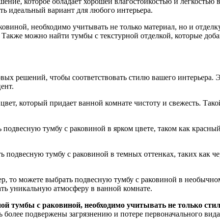
ение, которое обладает хорошей влагостойкостью и легкостью в
ать идеальный вариант для любого интерьера.
овиной, необходимо учитывать не только материал, но и отделк
ь. Также можно найти тумбы с текстурной отделкой, которые доб
вых решений, чтобы соответствовать стилю вашего интерьера. Э
ент.
вет, который придает ванной комнате чистоту и свежесть. Такой
 подвесную тумбу с раковиной в ярком цвете, таком как красны
ть подвесную тумбу с раковиной в темных оттенках, таких как 
р, то можете выбрать подвесную тумбу с раковиной в необычном
ть уникальную атмосферу в ванной комнате.
й тумбы с раковиной, необходимо учитывать не только стиль
ть более подвержены загрязнению и потере первоначального вида