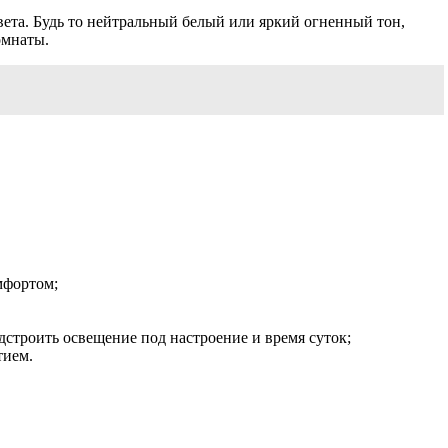
та. Будь то нейтральный белый или яркий огненный тон,
омнаты.
мфортом;
строить освещение под настроение и время суток;
тием.