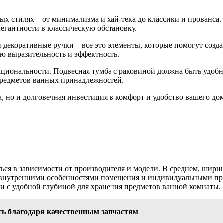
х стилях – от минимализма и хай-тека до классики и прованса. 
егантности в классическую обстановку.
 декоративные ручки – все это элементы, которые помогут созд
ую выразительность и эффектность.
нкциональности. Подвесная тумба с раковиной должна быть удоб
редметов ванных принадлежностей.
а, но и долговечная инвестиция в комфорт и удобство вашего до
я в зависимости от производителя и модели. В среднем, ширина т
ны внутренними особенностями помещения и индивидуальными пр
и с удобной глубиной для хранения предметов ванной комнаты.
ть благодаря качественным запчастям