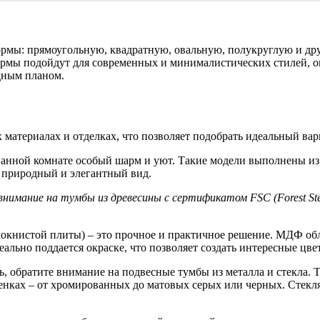
ормы: прямоугольную, квадратную, овальную, полукруглую и др
ормы подойдут для современных и минималистических стилей, ов
дным планом.
 материалах и отделках, что позволяет подобрать идеальный вар
нной комнате особый шарм и уют. Такие модели выполнены из ка
 природный и элегантный вид.
имание на тумбы из древесины с сертификатом FSC (Forest Stew
книстой плиты) – это прочное и практичное решение. МДФ обл
льно поддается окраске, что позволяет создать интересные цве
, обратите внимание на подвесные тумбы из металла и стекла.
нках – от хромированных до матовых серых или черных. Стекля