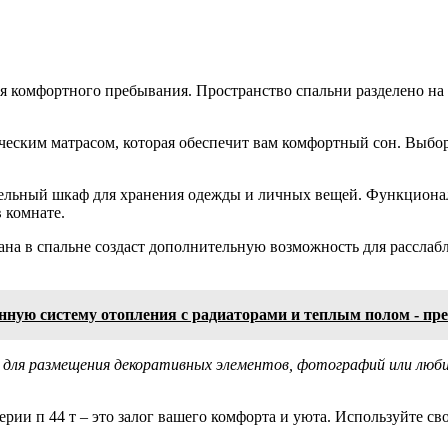
ля комфортного пребывания. Пространство спальни разделено на
ическим матрасом, которая обеспечит вам комфортный сон. Выбо
тельный шкаф для хранения одежды и личных вещей. Функционал
 комнате.
вана в спальне создаст дополнительную возможность для рассла
нную систему отопления с радиаторами и теплым полом - п
ок для размещения декоративных элементов, фотографий или лю
рии п 44 т – это залог вашего комфорта и уюта. Используйте св