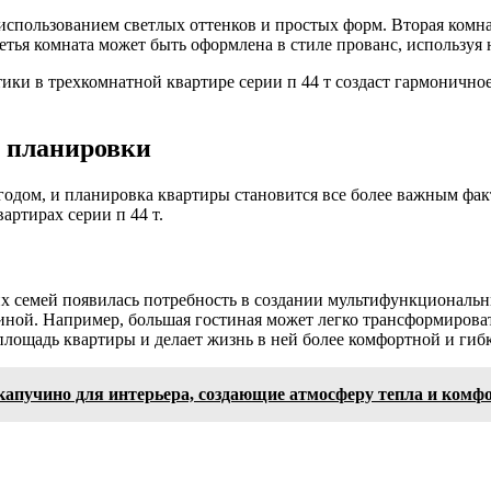
использованием светлых оттенков и простых форм. Вторая комна
тья комната может быть оформлена в стиле прованс, используя 
ики в трехкомнатной квартире серии п 44 т создаст гармоничное
и планировки
годом, и планировка квартиры становится все более важным фа
артирах серии п 44 т.
их семей появилась потребность в создании мультифункциональн
иной. Например, большая гостиная может легко трансформиров
площадь квартиры и делает жизнь в ней более комфортной и гиб
 капучино для интерьера, создающие атмосферу тепла и комф