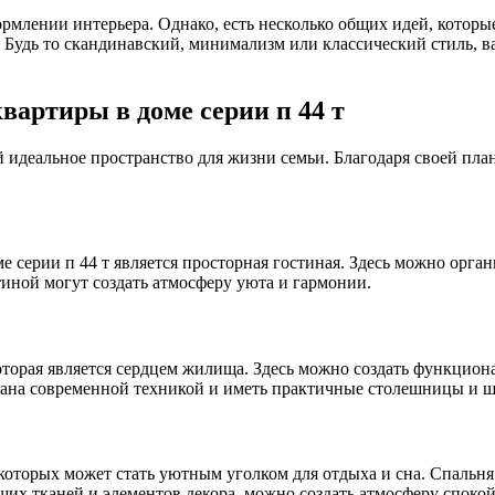
ормлении интерьера. Однако, есть несколько общих идей, которы
 Будь то скандинавский, минимализм или классический стиль, в
вартиры в доме серии п 44 т
й идеальное пространство для жизни семьи. Благодаря своей пла
серии п 44 т является просторная гостиная. Здесь можно органи
тиной могут создать атмосферу уюта и гармонии.
торая является сердцем жилища. Здесь можно создать функциона
ана современной техникой и иметь практичные столешницы и шк
з которых может стать уютным уголком для отдыха и сна. Спаль
х тканей и элементов декора, можно создать атмосферу спокой