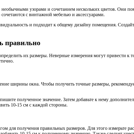
 необычными узорами и сочетанием нескольких цветов. Они пом
 сочетаются с винтажной мебелью и аксессуарами.
видуальность и подходит к общему дизайну помещения. Создай
ь правильно
определить их размеры. Неверные измерения могут привести к 
етично.
ние ширины окна. Чтобы получить точные размеры, рекомендуе
Запишите полученное значение. Затем добавьте к нему дополните
ить 10-15 см с каждой стороны.
м для получения правильных размеров. Для этого измерьте рас
добавить 10-15 см к полученному значению. Также следует учест