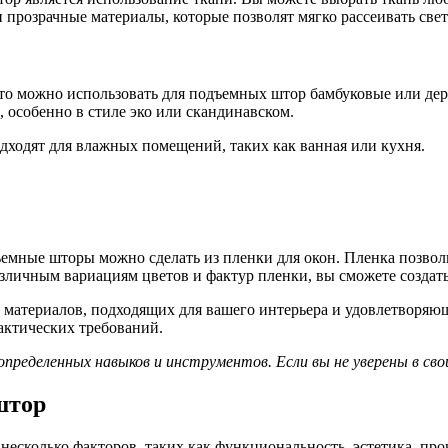
 прозрачные материалы, которые позволят мягко рассеивать свет
 то можно использовать для подъемных штор бамбуковые или дер
, особенно в стиле эко или скандинавском.
ходят для влажных помещений, таких как ванная или кухня.
емные шторы можно сделать из пленки для окон. Пленка позволи
различным вариациям цветов и фактур пленки, вы сможете созда
 материалов, подходящих для вашего интерьера и удовлетворяю
рактических требований.
еделенных навыков и инструментов. Если вы не уверены в свои
штор
есколько факторов, таких как функциональность, эстетика, про