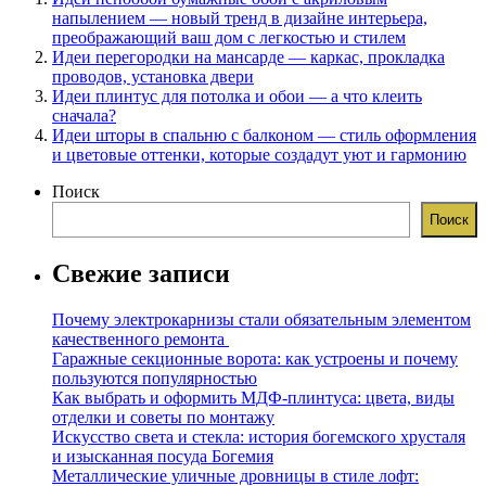
напылением — новый тренд в дизайне интерьера,
преображающий ваш дом с легкостью и стилем
Идеи перегородки на мансарде — каркас, прокладка
проводов, установка двери
Идеи плинтус для потолка и обои — а что клеить
сначала?
Идеи шторы в спальню с балконом — стиль оформления
и цветовые оттенки, которые создадут уют и гармонию
Поиск
Поиск
Свежие записи
Почему электрокарнизы стали обязательным элементом
качественного ремонта
Гаражные секционные ворота: как устроены и почему
пользуются популярностью
Как выбрать и оформить МДФ-плинтуса: цвета, виды
отделки и советы по монтажу
Искусство света и стекла: история богемского хрусталя
и изысканная посуда Богемия
Металлические уличные дровницы в стиле лофт: