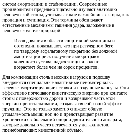
систем амортизации и стабилизации. Современные
производители предельно тщательно изучают анатомию
человеческой стопы, учитывая такие важнейшие факторы, как
пронация и супинация. Эти термины обозначают
естественные механизмы гашения удара, заложенные в
человеческом теле природой.
Исследования в области спортивной медицины и
ортопедии показывают, что при регулярном беге
по твердому асфальтовому покрытию без должной
амортизации риск получения микротравм
коленного сустава, надкостницы и голени
возрастает более чем на сорок процентов.
Для компенсации столь высоких нагрузок в подошву
внедряются специальные адаптивные пеноматериалы,
гелевые амортизирующие вставки и воздушные капсулы. Они
эффективно поглощают кинетическую энергию при контакте
стопы с поверхностью дороги и возвращают часть этой
энергии при отталкивании, создавая своеобразный эффект
пружины. Это не только заметно снижает общую
утомляемость мышц ног, но и предотвращает развитие
хронических заболеваний опорно-двигательного аппарата,
которые довольно часто встречаются у легкоатлетов,
пренебрегающих качественной обувью.