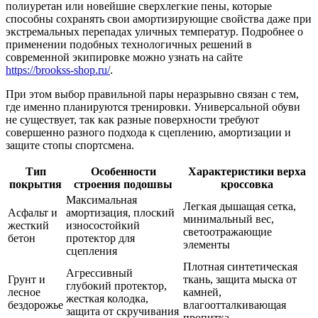
полиуретан или новейшие сверхлегкие пены, которые
способны сохранять свои амортизирующие свойства даже при
экстремальных перепадах уличных температур. Подробнее о
применении подобных технологичных решений в
современной экипировке можно узнать на сайте
https://brookss-shop.ru/
.
При этом выбор правильной пары неразрывно связан с тем,
где именно планируются тренировки. Универсальной обуви
не существует, так как разные поверхности требуют
совершенно разного подхода к сцеплению, амортизации и
защите стопы спортсмена.
Тип
Особенности
Характеристики верха
покрытия
строения подошвы
кроссовка
Максимальная
Легкая дышащая сетка,
Асфальт и
амортизация, плоский
минимальный вес,
жесткий
износостойкий
светоотражающие
бетон
протектор для
элементы
сцепления
Плотная синтетическая
Агрессивный
Грунт и
ткань, защита мыска от
глубокий протектор,
лесное
камней,
жесткая колодка,
бездорожье
влагоотталкивающая
защита от скручивания
пропитка