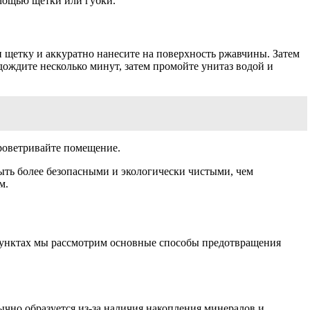
омощью щетки или губки.
и щетку и аккуратно нанесите на поверхность ржавчины. Затем
дождите несколько минут, затем промойте унитаз водой и
роветривайте помещение.
ыть более безопасными и экологически чистыми, чем
м.
 пунктах мы рассмотрим основные способы предотвращения
чно образуется из-за наличия накопления минералов и