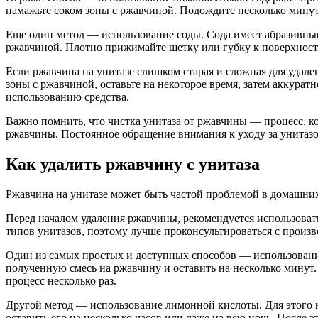
намажьте соком зоны с ржавчиной. Подождите несколько минут,
Еще один метод — использование соды. Сода имеет абразивные
ржавчиной. Плотно прижимайте щетку или губку к поверхности
Если ржавчина на унитазе слишком старая и сложная для удал
зоны с ржавчиной, оставьте на некоторое время, затем аккура
использованию средства.
Важно помнить, что чистка унитаза от ржавчины — процесс, к
ржавчины. Постоянное обращение внимания к уходу за унитазо
Как удалить ржавчину с унитаза
Ржавчина на унитазе может быть частой проблемой в домашних
Перед началом удаления ржавчины, рекомендуется использовать
типов унитазов, поэтому лучше проконсультироваться с произ
Один из самых простых и доступных способов — использование 
полученную смесь на ржавчину и оставить на несколько минут.
процесс несколько раз.
Другой метод — использование лимонной кислоты. Для этого н
оставить его на несколько часов или даже на всю ночь. После 