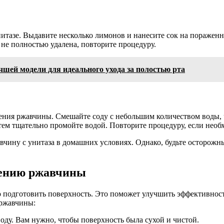
тазе. Выдавите несколько лимонов и нанесите сок на пораженны
не полностью удалена, повторите процедуру.
чшей модели для идеального ухода за полостью рта
ния ржавчины. Смешайте соду с небольшим количеством воды, ч
атем тщательно промойте водой. Повторите процедуру, если необ
вчину с унитаза в домашних условиях. Однако, будьте осторожн
алению ржавчины
о подготовить поверхность. Это поможет улучшить эффективност
 ржавчины:
оду. Вам нужно, чтобы поверхность была сухой и чистой.