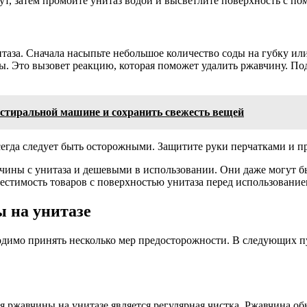
ут, затем промойте унитаз водой и высветлите поверхность с п
таза. Сначала насыпьте небольшое количество соды на губку ил
ды. Это вызовет реакцию, которая поможет удалить ржавчину. По
в стиральной машине и сохранить свежесть вещей
егда следует быть осторожными. Защитите руки перчатками и п
чины с унитаза и дешевыми в использовании. Они даже могут б
естимость товаров с поверхностью унитаза перед использование
 на унитазе
ходимо принять несколько мер предосторожности. В следующих
жавчины на унитазе является регулярная чистка. Ржавчина обы