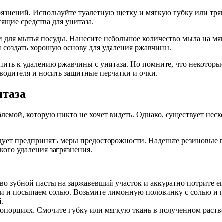
рязнений. Используйте туалетную щетку и мягкую губку или тряп
ящие средства для унитаза.
для мытья посуды. Нанесите небольшое количество мыла на мяг
и создать хорошую основу для удаления ржавчины.
упить к удалению ржавчины с унитаза. Но помните, что некотор
водителя и носить защитные перчатки и очки.
итаза
емой, которую никто не хочет видеть. Однако, существует неск
дует предпринять меры предосторожности. Наденьте резиновые п
кого удаления загрязнения.
о зубной пасты на заржавевший участок и аккуратно потрите ег
и и посыпаем солью. Возьмите лимонную половинку с солью и пр
й.
опорциях. Смочите губку или мягкую ткань в полученном раств