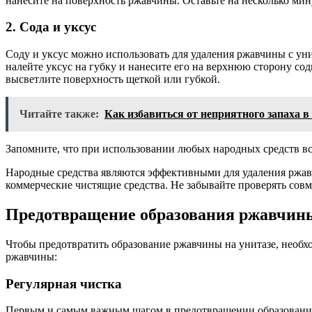
нанесите на поверхность ржавчины. Оставьте на несколько мин
2. Сода и уксус
Соду и уксус можно использовать для удаления ржавчины с уни
налейте уксус на губку и нанесите его на верхнюю сторону со
высветлите поверхность щеткой или губкой.
Читайте также:
Как избавиться от неприятного запаха 
Запомните, что при использовании любых народных средств вс
Народные средства являются эффективными для удаления ржав
коммерческие чистящие средства. Не забывайте проверять совм
Предотвращение образования ржавчины
Чтобы предотвратить образование ржавчины на унитазе, необ
ржавчины:
Регулярная чистка
Первым и самым важным шагом в предотвращении образования р