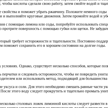
 чтобы кислоты сделали свою работу, затем смойте водой и тща
 свойства и поможет убрать ржавчину. Положите немного соды 
 и выполняйте круговые движения. Затем промойте водой и убед
ения с помощью лимона или соды, попробуйте использовать спец
тно протрите поверхность с помощью губки или щетки. Не забуд
оторый требует осторожности и тщательности. Постоянно поддер
м поможет сохранить его в хорошем состоянии на долгие годы.
 условиях. Однако, существует несколько способов, которые по
 перчатки и следовать осторожности, чтобы не повредить унита
водителем или использовать метод, подходящий для большинства 
уксуса и соли. Для этого необходимо смешать равные части укс
 После этого воду следует прокрутить и тщательно промыть уни
есколько столовых ложек лимонной кислоты следует развести в в
этого унитаз следует тщательно прополоскать водой и промыть щ