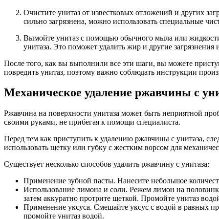
Очистите унитаз от известковых отложений и других заг
сильно загрязнена, можно использовать специальные чист
Вымойте унитаз с помощью обычного мыла или жидкости 
унитаза. Это поможет удалить жир и другие загрязнения 
После того, как вы выполнили все эти шаги, вы можете прист
повредить унитаз, поэтому важно соблюдать инструкции произ
Механическое удаление ржавчины с ун
Ржавчина на поверхности унитаза может быть неприятной пробл
своими руками, не прибегая к помощи специалиста.
Перед тем как приступить к удалению ржавчины с унитаза, сле
использовать щетку или губку с жестким ворсом для механичес
Существует несколько способов удалить ржавчину с унитаза:
Применение зубной пасты. Нанесите небольшое количеств
Использование лимона и соли. Режем лимон на половинк
затем аккуратно протрите щеткой. Промойте унитаз водо
Применение уксуса. Смешайте уксус с водой в равных пр
промойте унитаз водой.