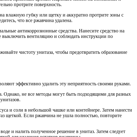
тельно протрите поверхность.
на влажную губку или щетку и аккуратно протрите зоны с
итесь, что все ржавчина удалена.
иальные антикоррозионные средства. Нанесите средство на
ьте выключить вентиляцию и соблюдать инструкции по
живайте чистоту унитаза, чтобы предотвратить образование
зволяют эффективно удалить эту неприятность своими руками.
з. Однако, не все методы могут быть подходящими для разных
унитазов.
уса и соли в небольшой чашке или контейнере. Затем нанести
таз щеткой. Если ржавчина не ушла полностью, повторите
оде и налить полученное решение в унитаз. Затем следует
еткой для удаления остатков ржавчины.