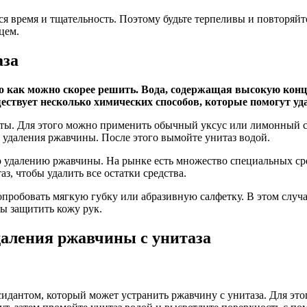
ся время и тщательность. Поэтому будьте терпеливы и повторяй
цем.
аза
о как можно скорее решить. Вода, содержащая высокую кон
ществует несколько химических способов, которые помогут уд
ы. Для этого можно применить обычный уксус или лимонный со
 удаления ржавчины. После этого вымойте унитаз водой.
 удалению ржавчины. На рынке есть множество специальных сре
з, чтобы удалить все остатки средства.
пробовать мягкую губку или абразивную салфетку. В этом случ
бы защитить кожу рук.
даления ржавчины с унитаза
идантом, который может устранить ржавчину с унитаза. Для это