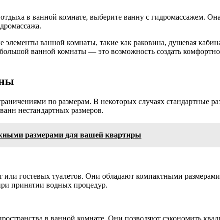
я отдыха в ванной комнате, выберите ванну с гидромассажем. О
идромассажа.
 элементы ванной комнаты, такие как раковина, душевая кабина
большой ванной комнаты — это возможность создать комфортное
нны
раничениями по размерам. В некоторых случаях стандартные раз
 ванн нестандартных размеров.
жными размерами для вашей квартиры
ли гостевых туалетов. Они обладают компактными размерами и
 при принятии водных процедур.
пространства в ванной комнате. Они позволяют сэкономить квад