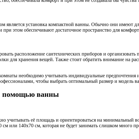
во, обеспечивала комфорт и при этом не создавала бы чувства 
 является установка компактной ванны. Обычно они имеют длин
и при этом обеспечивают достаточное пространство для комфор
овать расположение сантехнических приборов и организовать п
лки для хранения вещей. Также стоит обратить внимание на ра
комнаты необходимо учитывать индивидуальные предпочтения и 
рофессионалами, чтобы выбрать оптимальный размер и модель ва
 с помощью ванны
но учитывать её площадь и ориентироваться на минимальный во
см или 140х70 см, которая не будет занимать слишком много пр