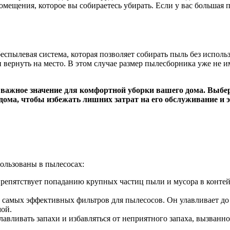
омещения, которое вы собираетесь убирать. Если у вас большая п
спылевая система, которая позволяет собирать пыль без исполь
вернуть на место. В этом случае размер пылесборника уже не им
важное значение для комфортной уборки вашего дома. Выбер
дома, чтобы избежать лишних затрат на его обслуживание и э
ользованы в пылесосах:
препятствует попаданию крупных частиц пыли и мусора в конте
 самых эффективных фильтров для пылесосов. Он улавливает до
мой.
улавливать запахи и избавляться от неприятного запаха, вызв