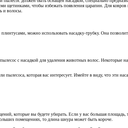
ый пылесос должен быть оснащен насадкой, специально предназн
ми щетинками, чтобы избежать появления царапин. Для ковров 
ь и волосы.
 плинтусами, можно использовать насадку-трубку. Она позволи
пылесос с насадкой для удаления животных волос. Некоторые на
 пылесоса, которая вас интересует. Имейте в виду, что эти нас
ний, которые вы будете убирать. Если у вас большая площадь, 
больших помещениях, то длина шнура может быть короче.