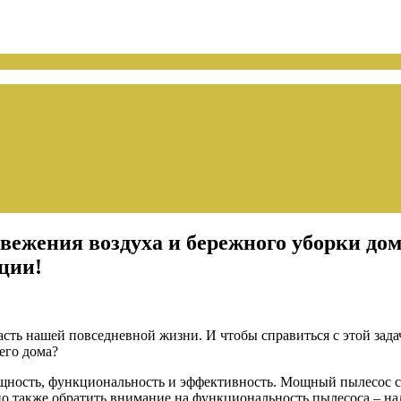
вежения воздуха и бережного уборки дом
ции!
часть нашей повседневной жизни. И чтобы справиться с этой за
его дома?
ость, функциональность и эффективность. Мощный пылесос смож
жно также обратить внимание на функциональность пылесоса – н