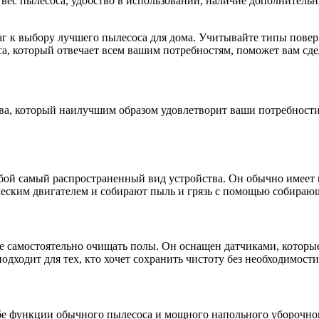
и вес пылесоса, удобство в использовании, наличие дополнител
аг к выбору лучшего пылесоса для дома. Учитывайте типы поверх
а, который отвечает всем вашим потребностям, поможет вам сде
ва, который наилучшим образом удовлетворит ваши потребности
ой самый распространенный вид устройства. Он обычно имеет к
ским двигателем и собирают пыль и грязь с помощью собирающ
е самостоятельно очищать полы. Он оснащен датчиками, которые
одходит для тех, кто хочет сохранить чистоту без необходимост
себе функции обычного пылесоса и мощного напольного уборочн