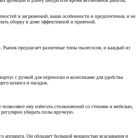
ьных функций и длину шнура или время автономной работы,
ностей и загрязнений, ваши особенности и предпочтения, и не
лать уборку в доме эффективной и приятной.
. Рынок предлагает различные типы пылесосов, и каждый из
орпус с ручкой для переноски и колесиками для удобства
его шланга и насадок.
 позволяют ему избегать столкновений со стенами и мебелью,
и регулярно убирать полы вручную.
ого аппарата. Он обладает большой мощностью всасывания и