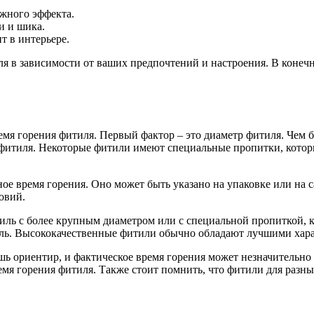
ежного эффекта.
и и шика.
т в интерьере.
я в зависимости от ваших предпочтений и настроения. В конеч
ремя горения фитиля. Первый фактор – это диаметр фитиля. Чем
п фитиля. Некоторые фитили имеют специальные пропитки, котор
ое время горения. Оно может быть указано на упаковке или на с
овий.
иль с более крупным диаметром или с специальной пропиткой, к
иль. Высококачественные фитили обычно обладают лучшими хара
лишь ориентир, и фактическое время горения может незначительн
ремя горения фитиля. Также стоит помнить, что фитили для разны