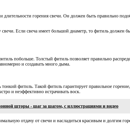
и длительности горения свечи. Он должен быть правильно подоб
 свечи. Если свеча имеет большой диаметр, то фитиль должен б
фитиль побольше. Толстый фитиль позволяет правильно распреде
авномерно и создавать много дыма.
 тонкий фитиль. Такой фитиль гарантирует правильное горение,
ыстро и неэффективно истрачивать воск.
лонной шторы - шаг за шагом, с иллюстрациями и видео
мальную отдачу от свечи и насладиться красивым и долгим гор