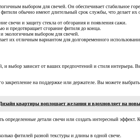
огичным выбором для свечей. Он обеспечивает стабильное горе
е фитили обычно имеют длительный срок службы, что делает их
ие свечи и защиту стекла от обгорания и появления сажи.
ю и предотвращает сгорание фитиля до конца.
и экологичным выбором для свечей.
лает их отличным вариантом для долговременного использовани
, и выбор зависит от ваших предпочтений и стиля интерьера. В
го закрепление на поддержке или держателе. Вы можете выбрать
 Дизайн квартиры воплощает желания и вдохновляет на новы
ть определенные детали свечи или создать интересный эффект.
колько фитилей разной текстуры и длины в одной свече.