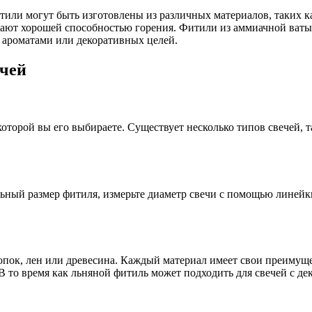
тили могут быть изготовлены из различных материалов, таких к
ают хорошей способностью горения. Фитили из аммиачной ваты 
 ароматами или декоративных целей.
ечей
торой вы его выбираете. Существует несколько типов свечей, та
ильный размер фитиля, измерьте диаметр свечи с помощью линей
лопок, лен или древесина. Каждый материал имеет свои преимущ
 В то время как льняной фитиль может подходить для свечей с д