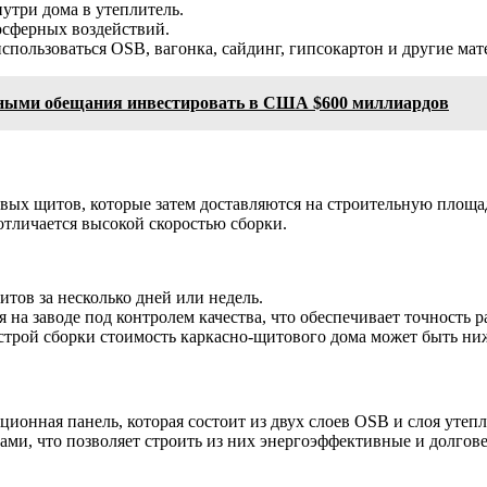
утри дома в утеплитель.
осферных воздействий.
спользоваться OSB, вагонка, сайдинг, гипсокартон и другие мат
ьными обещания инвестировать в США $600 миллиардов
овых щитов, которые затем доставляются на строительную площ
отличается высокой скоростью сборки.
тов за несколько дней или недель.
на заводе под контролем качества, что обеспечивает точность 
строй сборки стоимость каркасно-щитового дома может быть ниж
золяционная панель, которая состоит из двух слоев OSB и слоя у
и, что позволяет строить из них энергоэффективные и долговеч