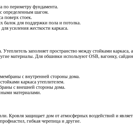
а по периметру фундамента.
 с определенным шагом.
а поверх стоек.
х балок для поддержки пола и потолка.
для усиления жесткости каркаса.
 Утеплитель заполняет пространство между стойками каркаса, а
ругие материалы. Для обшивки используют OSB, вагонку, сайдин
мембраны с внутренней стороны дома.
стойками каркаса утеплителем.
браны с внешней стороны дома.
нными материалами.
вли. Кровля защищает дом от атмосферных воздействий и являе
профнастил, гибкая черепица и другие.