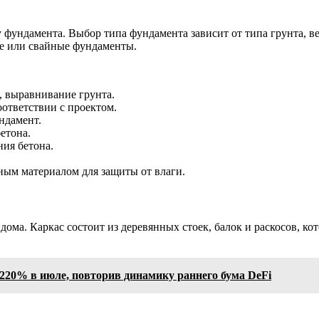
 фундамента. Выбор типа фундамента зависит от типа грунта, в
ые или свайные фундаменты.
, выравнивание грунта.
ответствии с проектом.
ндамент.
етона.
ния бетона.
ым материалом для защиты от влаги.
 дома. Каркас состоит из деревянных стоек, балок и раскосов, 
220% в июле, повторив динамику раннего бума DeFi