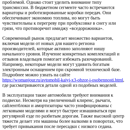
проблемой. Однако стоит уделить внимание типу
трансмиссии. В бюджетном сегменте часто встречаются
вариаторы и роботизированные коробки передач. Они
обеспечивают экономию топлива, но могут быть
чувствительны к перегреву при пробуксовке в снегу или
грязи, что противоречит имиджу «вседорожника».
Современный рынок предлагает множество вариантов,
включая модели от новых для нашего региона
производителей, которые активно заполняют нишу
начального уровня. Изучение конкретных комплектаций и
отзывов владельцев помогает избежать разочарований.
Например, некоторые модели могут удивить богатым
электронным оснащением при скромной технической базе.
Подробнее можно узнать на сайте
https://womanjour.ru/avtomobil-kaiyi-x3-obzor-i-osobennosti.html
,
где рассматриваются детали одной из подобных моделей.
В эксплуатации такие автомобили требуют внимания к
подвеске. Несмотря на увеличенный клиренс, рычаги,
сайлентблоки и амортизаторы часто унифицированы с
легковыми моделями и могут быстрее изнашиваться при
регулярной езде по разбитым дорогам. Также высокий центр
тяжести делает эти машины более валкими в поворотах, что
требует привыкания после пересадки с низкого седана.