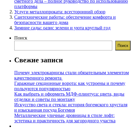
сметного дела – полное руководство по использованию
платформы
Услуги металлопроката: всесторонний обзор
Сантехнические работы: обеспечение комфорта и
безопасности вашего дома
Зимние сады: оазис зелени и уюта круглый год
Поиск
Поиск
Свежие записи
Почему электрокарнизы стали обязательным элементом
качественного ремонта
Гаражные секционные ворота: как устроены и почему
пользуются популярностью
Как выбрать и оформить МДФ-плинтуса: цвета, виды
отделки и советы по монтажу
Искусство света и стекла: история богемского хрусталя
и изысканная посуда Богемия
Металлические уличные дровницы в стиле лофт:
эстетика и практичность для загородного участка