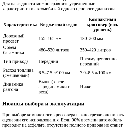
Для наглядности можно сравнить усредненные
характеристики автомобилей одного ценового диапазона.
Компактный
Характеристика
Бюджетный седан
кроссовер (нач.
уровень)
Дорожный
155–165 мм
180–200 мм
просвет
Объем
480–520 литров
350–420 литров
багажника
Преимущественно
Тип привода
Передний
передний
Расход топлива
6.5–7.5 л/100 км
7.0–8.5 л/100 км
(смешанный)
Выше (за счет
Динамика
аэродинамики и
Ниже
разгона
веса)
Нюансы выбора и эксплуатации
При выборе компактного кроссовера важно трезво оценивать
сценарии его использования. Если 90% времени автомобиль
проводит на асфальте, отсутствие полного привода не станет