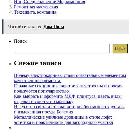
Нпц Спецоснащение Мо, компания
Ремонтная мастерская
Техзащита, компания
Читайте также:
Дом Пола
Поиск
Поиск
Свежие записи
Почему электрокарнизы стали обязательным элементом
качественного ремонта
Гаражные секционные ворота: как устроены и почему
пользуются популярностью
Как выбрать и оформить МДФ-плинтуса: цвета, виды
отделки и советы по монтажу
Искусство света и стекла: история богемского хрусталя
и изысканная посуда Богемия
Металлические уличные дровницы в стиле лофт:
эстетика и практичность для загородного участка