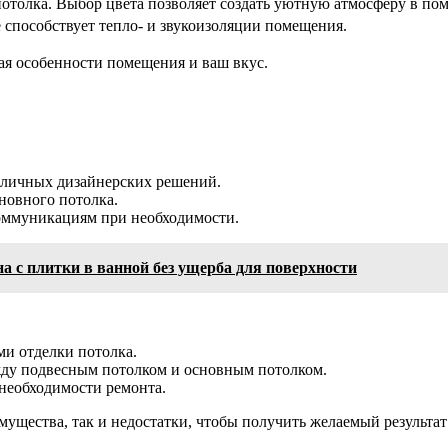
отолка. Выбор цвета позволяет создать уютную атмосферу в по
 способствует тепло- и звукоизоляции помещения.
ая особенности помещения и ваш вкус.
зличных дизайнерских решений.
новного потолка.
коммуникациям при необходимости.
 с плитки в ванной без ущерба для поверхности
и отделки потолка.
жду подвесным потолком и основным потолком.
необходимости ремонта.
ущества, так и недостатки, чтобы получить желаемый результат