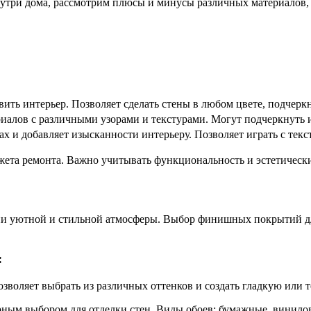
нутри дома, рассмотрим плюсы и минусы различных материалов,
ить интерьер. Позволяет сделать стены в любом цвете, подчерк
алов с различными узорами и текстурами. Могут подчеркнуть 
х и добавляет изысканности интерьеру. Позволяет играть с текс
джета ремонта. Важно учитывать функциональность и эстетическ
ии уютной и стильной атмосферы. Выбор финишных покрытий для
:
Позволяет выбрать из различных оттенков и создать гладкую или
ярным выбором для отделки стен. Виды обоев: бумажные, винило