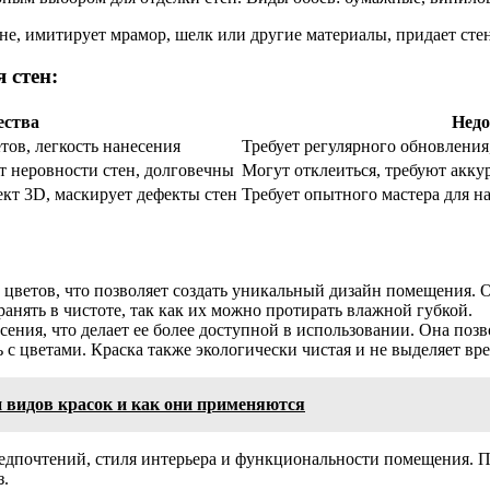
ене, имитирует мрамор, шелк или другие материалы, придает ст
 стен:
ства
Недо
тов, легкость нанесения
Требует регулярного обновлени
 неровности стен, долговечны
Могут отклеиться, требуют акку
ект 3D, маскирует дефекты стен
Требует опытного мастера для н
 цветов, что позволяет создать уникальный дизайн помещения. 
анять в чистоте, так как их можно протирать влажной губкой.
сения, что делает ее более доступной в использовании. Она позв
с цветами. Краска также экологически чистая и не выделяет вре
ии видов красок и как они применяются
едпочтений, стиля интерьера и функциональности помещения. П
з.