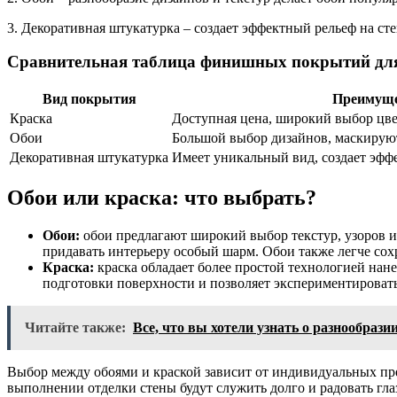
3. Декоративная штукатурка – создает эффектный рельеф на ст
Сравнительная таблица финишных покрытий для
Вид покрытия
Преимуще
Краска
Доступная цена, широкий выбор цве
Обои
Большой выбор дизайнов, маскируют
Декоративная штукатурка
Имеет уникальный вид, создает эфф
Обои или краска: что выбрать?
Обои:
обои предлагают широкий выбор текстур, узоров и
придавать интерьеру особый шарм. Обои также легче сохр
Краска:
краска обладает более простой технологией нане
подготовки поверхности и позволяет экспериментировать 
Читайте также:
Все, что вы хотели узнать о разнообраз
Выбор между обоями и краской зависит от индивидуальных пр
выполнении отделки стены будут служить долго и радовать гла