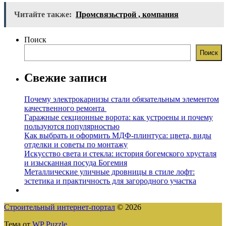
Читайте также:
Промсвязьстрой , компания
Поиск
Поиск
Свежие записи
Почему электрокарнизы стали обязательным элементом
качественного ремонта
Гаражные секционные ворота: как устроены и почему
пользуются популярностью
Как выбрать и оформить МДФ-плинтуса: цвета, виды
отделки и советы по монтажу
Искусство света и стекла: история богемского хрусталя
и изысканная посуда Богемия
Металлические уличные дровницы в стиле лофт:
эстетика и практичность для загородного участка
Строительный интернет-портал
© 2026
Тема от
WP Puzzle