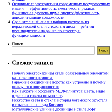
Основные характеристики современных посудомоечных
машин — эффективность, вместимость, режимы,
функционал, уровень шума, энергоэффективность,
дополнительные возможности
Сравнительный анализ наборов кастрюль из
нержавеющей стали с толстым дном — рейтинг
производителей на рынке по качеству и
функциональности
Поиск
Поиск
Свежие записи
Почему электрокарнизы стали обязательным элементом
качественного ремонта
Гаражные секционные ворота: как устроены и почему
пользуются популярностью
Как выбрать и оформить МДФ-плинтуса: цвета, виды
отделки и советы по монтажу
Искусство света и стекла: история богемского хрусталя
и изысканная посуда Богемия
Металлические уличные дровницы в стиле лофт: