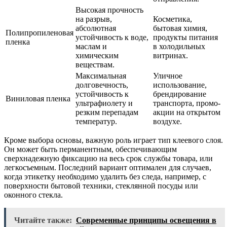
Высокая прочность
на разрыв,
Косметика,
абсолютная
бытовая химия,
Полипропиленовая
устойчивость к воде,
продукты питания
пленка
маслам и
в холодильных
химическим
витринах.
веществам.
Максимальная
Уличное
долговечность,
использование,
устойчивость к
брендирование
Виниловая пленка
ультрафиолету и
транспорта, промо-
резким перепадам
акции на открытом
температур.
воздухе.
Кроме выбора основы, важную роль играет тип клеевого слоя.
Он может быть перманентным, обеспечивающим
сверхнадежную фиксацию на весь срок службы товара, или
легкосъемным. Последний вариант оптимален для случаев,
когда этикетку необходимо удалить без следа, например, с
поверхности бытовой техники, стеклянной посуды или
оконного стекла.
Читайте также:
Современные принципы освещения в