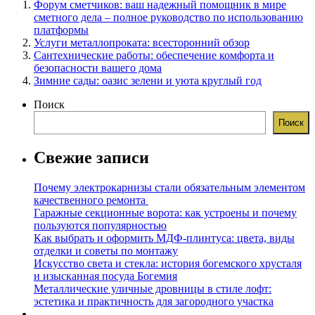
Форум сметчиков: ваш надежный помощник в мире
сметного дела – полное руководство по использованию
платформы
Услуги металлопроката: всесторонний обзор
Сантехнические работы: обеспечение комфорта и
безопасности вашего дома
Зимние сады: оазис зелени и уюта круглый год
Поиск
Поиск
Свежие записи
Почему электрокарнизы стали обязательным элементом
качественного ремонта
Гаражные секционные ворота: как устроены и почему
пользуются популярностью
Как выбрать и оформить МДФ-плинтуса: цвета, виды
отделки и советы по монтажу
Искусство света и стекла: история богемского хрусталя
и изысканная посуда Богемия
Металлические уличные дровницы в стиле лофт:
эстетика и практичность для загородного участка