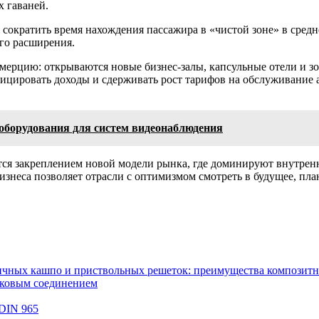
 гаваней.
 сократить время нахождения пассажира в «чистой зоне» в сред
го расширения.
мерцию: открываются новые бизнес-залы, капсульные отели и з
цировать доходы и сдерживать рост тарифов на обслуживание а
оборудования для систем видеонаблюдения
ется закреплением новой модели рынка, где доминируют внутре
бизнеса позволяет отрасли с оптимизмом смотреть в будущее, пл
чных кашпо и приствольных решеток: преимущества композитн
мковым соединением
 DIN 965