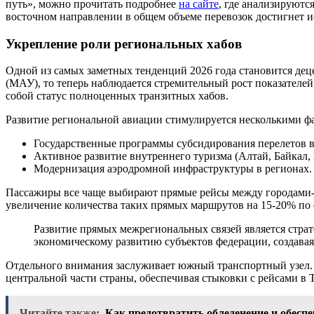
путь», можно прочитать подробнее
на сайте
, где анализируютс
восточном направлении в общем объеме перевозок достигнет 
Укрепление роли региональных хабов
Одной из самых заметных тенденций 2026 года становится де
(МАУ), то теперь наблюдается стремительный рост показателей
собой статус полноценных транзитных хабов.
Развитие региональной авиации стимулируется несколькими ф
Государственные программы субсидирования перелетов в
Активное развитие внутреннего туризма (Алтай, Байкал, 
Модернизация аэродромной инфраструктуры в регионах.
Пассажиры все чаще выбирают прямые рейсы между городами-м
увеличение количества таких прямых маршрутов на 15-20% по 
Развитие прямых межрегиональных связей является страт
экономическому развитию субъектов федерации, создавая
Отдельного внимания заслуживает южный транспортный узел. 
центральной части страны, обеспечивая стыковки с рейсами в
Читайте также:
Как предотвратить обледенение и обесп