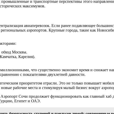
я промышленные и транспортные перспективы этого направления
исторических максимумов.
централизация авиаперевозок. Если ранее подавляющее большин
 региональных аэропортов. Крупные города, такие как Новосибир
акторами:
 обход Москвы.
Камчатка, Карелия).
иллионниками, что существенно экономит время и снижает нагр
сравнению с показателями двухлетней давности.
егическим приоритетом отрасли. Это не только повышает мобил
 новые рабочие места и стимулируя малый бизнес вокруг аэропо
Аэропорт Сочи продолжает функционировать как главный хаб д
 Турцию, Египет и ОАЭ.
ечить безопасность ступеней и пандусов зимой: современные 