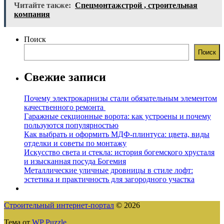
Читайте также:
Спецмонтажстрой , строительная
компания
Поиск
Поиск
Свежие записи
Почему электрокарнизы стали обязательным элементом
качественного ремонта
Гаражные секционные ворота: как устроены и почему
пользуются популярностью
Как выбрать и оформить МДФ-плинтуса: цвета, виды
отделки и советы по монтажу
Искусство света и стекла: история богемского хрусталя
и изысканная посуда Богемия
Металлические уличные дровницы в стиле лофт:
эстетика и практичность для загородного участка
Строительный интернет-портал
© 2026
Тема от
WP Puzzle