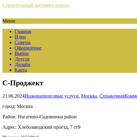
Строительный интернет-портал
Меню
Главная
Идеи
Советы
Оформление
Выбор
Другое
Дизайн
Карта
С-Проджект
21.06.2024
Инжиниринговые услуги
,
Москва
,
Справочная
Комме
город: Москва
Район: Нагатино-Садовники район
Адрес: Хлебозаводский проезд, 7 ст9