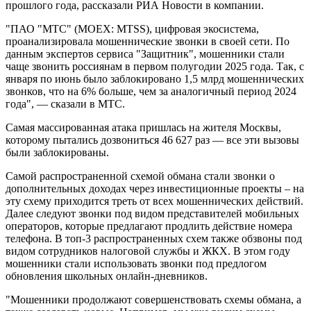
прошлого года, рассказали РИА Новости в компании.
"ПАО "МТС" (MOEX: MTSS), цифровая экосистема,
проанализировала мошеннические звонки в своей сети​​​. По
данным экспертов сервиса "Защитник", мошенники стали
чаще звонить россиянам в первом полугодии 2025 года. Так, с
января по июнь было заблокировано 1,5 млрд мошеннических
звонков, что на 6% больше, чем за аналогичный период 2024
года", — сказали в МТС.
Самая массированная атака пришлась на жителя Москвы,
которому пытались дозвониться 46 627 раз — все эти вызовы
были заблокированы.
Самой распространенной схемой обмана стали звонки о
дополнительных доходах через инвестиционные проекты – на
эту схему приходится треть от всех мошеннических действий.
Далее следуют звонки под видом представителей мобильных
операторов, которые предлагают продлить действие номера
телефона. В топ-3 распространенных схем также обзвоны под
видом сотрудников налоговой службы и ЖКХ. В этом году
мошенники стали использовать звонки под предлогом
обновления школьных онлайн-дневников.
"Мошенники продолжают совершенствовать схемы обмана, а