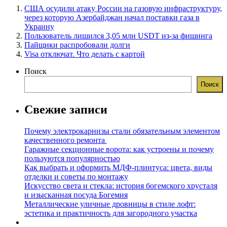
США осудили атаку России на газовую инфраструктуру,
через которую Азербайджан начал поставки газа в
Украину
Пользователь лишился 3,05 млн USDT из-за фишинга
Пайщики распробовали долги
Visa отключат. Что делать с картой
Поиск
Поиск
Свежие записи
Почему электрокарнизы стали обязательным элементом
качественного ремонта
Гаражные секционные ворота: как устроены и почему
пользуются популярностью
Как выбрать и оформить МДФ-плинтуса: цвета, виды
отделки и советы по монтажу
Искусство света и стекла: история богемского хрусталя
и изысканная посуда Богемия
Металлические уличные дровницы в стиле лофт:
эстетика и практичность для загородного участка