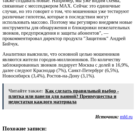
также создавать новые. Например, мы уже видим схемы,
связанные с мессенджером MAX. Сейчас это единичные
случаи, но это говорит о том, что мошенники уже тестируют
различные гипотезы, которые в последствии могут
использовать массово. Поэтому мы регулярно внедряем новые
инструменты для обнаружения и блокировки нежелательных
звонков, предупреждения и защиты абонентов", —
прокомментировал директор продукта "Защитник" Андрей
Бийчук.
Аналитики выяснили, что основной целью мошенников
являются жители городов-миллионников. По количеству
заблокированных звонков лидирует Москва с долей в 16,9%,
далее следуют Краснодар (7%), Санкт-Петербург (6,5%),
Новосибирск (3,4%), Ростов-на-Дону (3,1%).
Читайте также:
Как сделать правильный выбор -
плитка или панели для ванной? Преимущества и
недостатки каждого материала
Источник:
mfd.ru
Похожие записи: