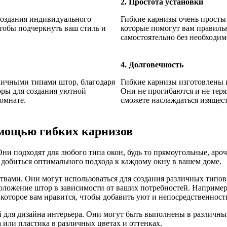
2. Простота установки
создания индивидуального
Гибкие карнизы очень просты
чтобы подчеркнуть ваш стиль и
которые помогут вам правильн
самостоятельно без необходи
4. Долговечность
личными типами штор, благодаря
Гибкие карнизы изготовлены и
оры для создания уютной
Они не прогибаются и не теря
омнате.
сможете наслаждаться изящест
омощью гибких карнизов
ни подходят для любого типа окон, будь то прямоугольные, аро
 добиться оптимального подхода к каждому окну в вашем доме.
ами. Они могут использоваться для создания различных типов 
положение штор в зависимости от ваших потребностей. Наприме
которое вам нравится, чтобы добавить уют и непосредственность
для дизайна интерьера. Они могут быть выполнены в различных 
 или пластика в различных цветах и оттенках.