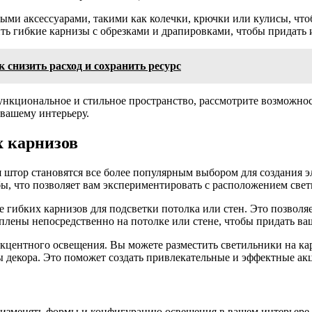
ными аксессуарами, такими как колечки, крючки или кулисы, чт
ь гибкие карнизы с обрезками и драпировками, чтобы придать 
 снизить расход и сохранить ресурс
функциональное и стильное пространство, рассмотрите возможно
вашему интерьеру.
 карнизов
ля штор становятся все более популярным выбором для создания
ы, что позволяет вам экспериментировать с расположением све
гибких карнизов для подсветки потолка или стен. Это позволяе
еплены непосредственно на потолке или стене, чтобы придать 
акцентного освещения. Вы можете разместить светильники на ка
ы декора. Это поможет создать привлекательные и эффектные ак
изменять формы и конфигурацию освещения в вашем интерьере, 