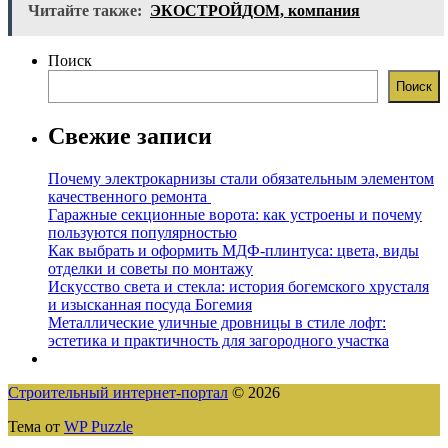
Читайте также:
ЭКОСТРОЙДОМ, компания
Поиск
Поиск
Свежие записи
Почему электрокарнизы стали обязательным элементом
качественного ремонта
Гаражные секционные ворота: как устроены и почему
пользуются популярностью
Как выбрать и оформить МДФ-плинтуса: цвета, виды
отделки и советы по монтажу
Искусство света и стекла: история богемского хрусталя
и изысканная посуда Богемия
Металлические уличные дровницы в стиле лофт:
эстетика и практичность для загородного участка
Строительный интернет-портал
© 2026
Тема от
WP Puzzle