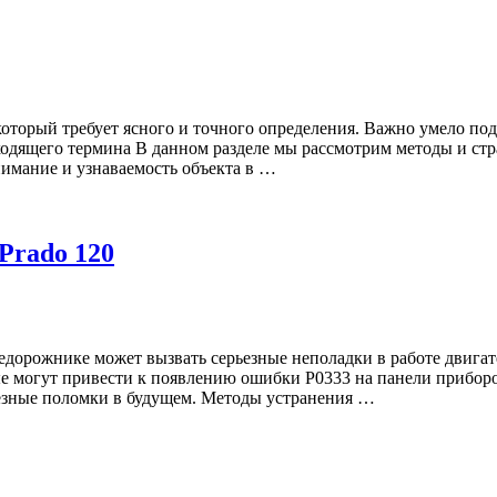
который требует ясного и точного определения. Важно умело по
ходящего термина В данном разделе мы рассмотрим методы и ст
нимание и узнаваемость объекта в …
Prado 120
едорожнике может вызвать серьезные неполадки в работе двигат
е могут привести к появлению ошибки Р0333 на панели приборо
ьезные поломки в будущем. Методы устранения …