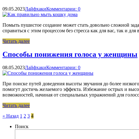
09.05.2023
Лайфхаки
Комментарии: 0
Помыть пушистое создание может стать довольно сложной зада
справиться с этим процессом без стресса как для вас, так и д
Читать далее
Способы понижения голоса у женщины
08.05.2023
Лайфхаки
Комментарии: 0
При поиске путей доведения высоты звучания до более низкого
помогут достичь желаемого эффекта. Избежание острых и высо
возможностей, начиная от специальных упражнений для голос
Читать далее
Навигация
« Назад
1
2
3
4
по
Поиск
записям