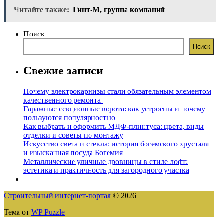
Читайте также:
Гинт-М, группа компаний
Поиск
Поиск
Свежие записи
Почему электрокарнизы стали обязательным элементом
качественного ремонта
Гаражные секционные ворота: как устроены и почему
пользуются популярностью
Как выбрать и оформить МДФ-плинтуса: цвета, виды
отделки и советы по монтажу
Искусство света и стекла: история богемского хрусталя
и изысканная посуда Богемия
Металлические уличные дровницы в стиле лофт:
эстетика и практичность для загородного участка
Строительный интернет-портал
© 2026
Тема от
WP Puzzle