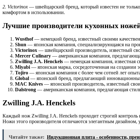
2. Victorinox
— швейцарский бренд, который известен не тольк
комфортом в использовании.
Лучшие производители кухонных ноже
Wusthof
— немецкий бренд, известный своими качестве
Shun
— японская компания, специализирующаяся на про
Victorinox
— швейцарский производитель, известный св
Mercer Culinary
— американская компания, предлагающа
Zwilling J.A. Henckels
— немецкая компания, известная с
Miyabi
— японская марка, сосредоточенная на создании 
Tojiro
— японская компания с более чем сотней лет опыта
Global
— японский бренд, предлагающий инновационный
MAC Knives
— японский производитель, известный сво
Dalstrong
— американская компания, предлагающая стил
Zwilling J.A. Henckels
Каждый нож Zwilling J.A. Henckels проходит строгий контроль
Ножи этого производителя отличаются элегантным дизайном, у
Читайте также:
Индукционная плита - особенности, пре