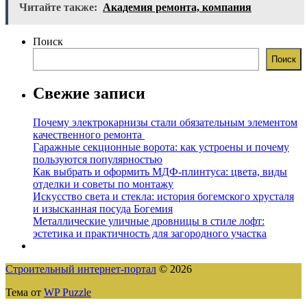
Читайте также:
Академия ремонта, компания
Поиск
Поиск
Свежие записи
Почему электрокарнизы стали обязательным элементом
качественного ремонта
Гаражные секционные ворота: как устроены и почему
пользуются популярностью
Как выбрать и оформить МДФ-плинтуса: цвета, виды
отделки и советы по монтажу
Искусство света и стекла: история богемского хрусталя
и изысканная посуда Богемия
Металлические уличные дровницы в стиле лофт:
эстетика и практичность для загородного участка
Строительный интернет-портал
© 2026
Тема от
WP Puzzle