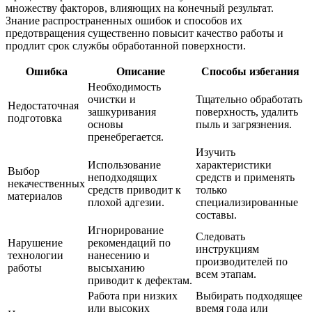
множеству факторов, влияющих на конечный результат.
Знание распространенных ошибок и способов их
предотвращения существенно повысит качество работы и
продлит срок службы обработанной поверхности.
Ошибка
Описание
Способы избегания
Необходимость
очистки и
Тщательно обработать
Недостаточная
зашкуривания
поверхность, удалить
подготовка
основы
пыль и загрязнения.
пренебрегается.
Изучить
Использование
характеристики
Выбор
неподходящих
средств и применять
некачественных
средств приводит к
только
материалов
плохой адгезии.
специализированные
составы.
Игнорирование
Следовать
Нарушение
рекомендаций по
инструкциям
технологии
нанесению и
производителей по
работы
высыханию
всем этапам.
приводит к дефектам.
Работа при низких
Выбирать подходящее
или высоких
время года или