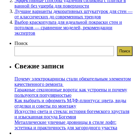
Эффективные способы удаления силикона с плитки в
ванной без ущерба для поверхности
Лучшие варианты декоративных штукатурок для стен —
от классических до современных трендов
Выбор краскопульта для идеальной покраски стен и
потолков — сравнение моделей, рекомендации
экспертов
Поиск
Поиск
Свежие записи
Почему электрокарнизы стали обязательным элементом
качественного ремонта
Гаражные секционные ворота: как устроены и почему
пользуются популярностью
Как выбрать и оформить МДФ-плинтуса: цвета, виды
отделки и советы по монтажу
Искусство света и стекла: история богемского хрусталя
и изысканная посуда Богемия
Металлические уличные дровницы в стиле лофт:
эстетика и практичность для загородного участка