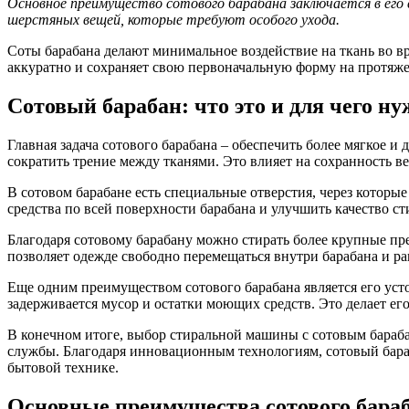
Основное преимущество сотового барабана заключается в его 
шерстяных вещей, которые требуют особого ухода.
Соты барабана делают минимальное воздействие на ткань во вре
аккуратно и сохраняет свою первоначальную форму на протяж
Сотовый барабан: что это и для чего ну
Главная задача сотового барабана – обеспечить более мягкое и
сократить трение между тканями. Это влияет на сохранность в
В сотовом барабане есть специальные отверстия, через которы
средства по всей поверхности барабана и улучшить качество ст
Благодаря сотовому барабану можно стирать более крупные пре
позволяет одежде свободно перемещаться внутри барабана и ра
Еще одним преимуществом сотового барабана является его уст
задерживается мусор и остатки моющих средств. Это делает е
В конечном итоге, выбор стиральной машины с сотовым барабан
службы. Благодаря инновационным технологиям, сотовый бараб
бытовой технике.
Основные преимущества сотового бара