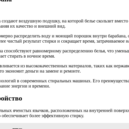
 создают воздушную подушку, на которой белье скользит вместо 
аняя их качество и внешний вид.
номерно распределить воду и моющий порошок внутри барабана,
олее чистый результат стирки и сокращает время, затрачиваемое н
а способствуют равномерному распределению белья, что уменьш
ает стирать в ночное время.
вливается из высококачественных материалов, таких как нержав
о экономит деньги на замене и ремонте.
нологий в современных стиральных машинах. Его преимущества 
вание энергии и времени.
ройство
льных ячеистых язычков, расположенных на внутренней поверхн
о обеспечивает более эффективную стирку.