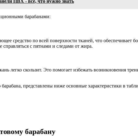
анели ПВХ - все, что нужно знать
диционными барабанами:
щее средство по всей поверхности тканей, что обеспечивает бол
 справляться с пятнами и следами от жира.
кань легко скользит. Это помогает избежать возникновения трен
о барабана, представлены ниже основные характеристики в табли
отовому барабану