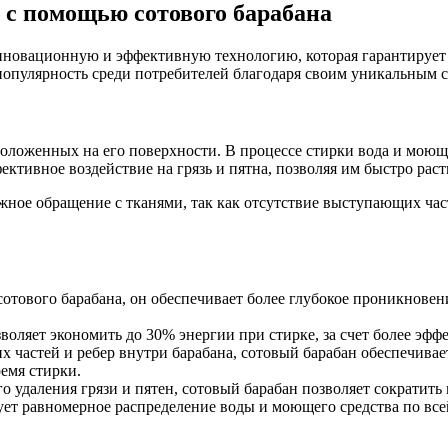
 с помощью сотового барабана
нновационную и эффективную технологию, которая гарантирует 
 популярность среди потребителей благодаря своим уникальным 
положенных на его поверхности. В процессе стирки вода и моющ
ективное воздействие на грязь и пятна, позволяя им быстро раств
ежное обращение с тканями, так как отсутствие выступающих ча
тового барабана, он обеспечивает более глубокое проникновение
воляет экономить до 30% энергии при стирке, за счет более эф
 частей и ребер внутри барабана, сотовый барабан обеспечивае
емя стирки.
о удаления грязи и пятен, сотовый барабан позволяет сократить 
ет равномерное распределение воды и моющего средства по все