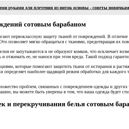
ми руками для плетения из ниток основы - советы новичка
еждений сотовым барабаном
ают первоклассную защиту тканей от повреждений. В отличие 
Это позволяет мягко обращаться с тканями, предотвращая их по
делия не запутываются и не образуют комков, что исключает воз
 и отжимать ее, не нанося при этом вреда. Такой подход гарант
циями, которые помогают защитить ткани от истирания и растя
и определяет наиболее щадящий режим обработки для каждого т
ножество проблем, связанных с повреждением одежды и других
н, вы можете быть уверены в том, что ваша одежда будет стират
к и перекручивания белья сотовым бар