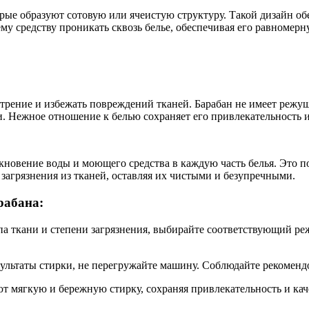
рые образуют сотовую или ячеистую структуру. Такой дизайн об
у средству проникать сквозь белье, обеспечивая его равномерн
ь трение и избежать повреждений тканей. Барабан не имеет реж
. Нежное отношение к белью сохраняет его привлекательность и
кновение воды и моющего средства в каждую часть белья. Это п
загрязнения из тканей, оставляя их чистыми и безупречными.
рабана:
па ткани и степени загрязнения, выбирайте соответствующий ре
льтаты стирки, не перегружайте машину. Соблюдайте рекомендо
т мягкую и бережную стирку, сохраняя привлекательность и каче