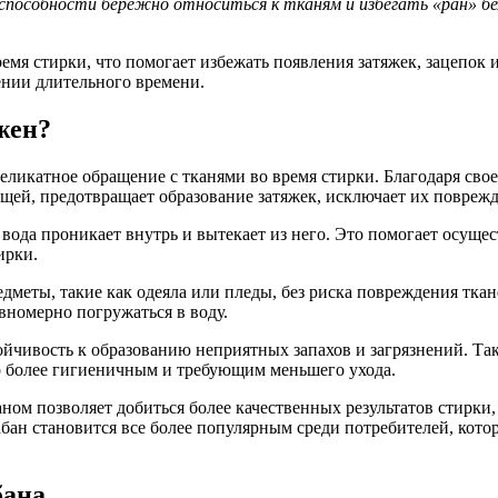
способности бережно относиться к тканям и избегать «ран» бе
мя стирки, что помогает избежать появления затяжек, зацепок и
ении длительного времени.
жен?
 деликатное обращение с тканями во время стирки. Благодаря св
ещей, предотвращает образование затяжек, исключает их повреж
е вода проникает внутрь и вытекает из него. Это помогает осущ
ирки.
дметы, такие как одеяла или пледы, без риска повреждения тка
вномерно погружаться в воду.
ойчивость к образованию неприятных запахов и загрязнений. Так
го более гигиеничным и требующим меньшего ухода.
ом позволяет добиться более качественных результатов стирки, 
ан становится все более популярным среди потребителей, кото
бана