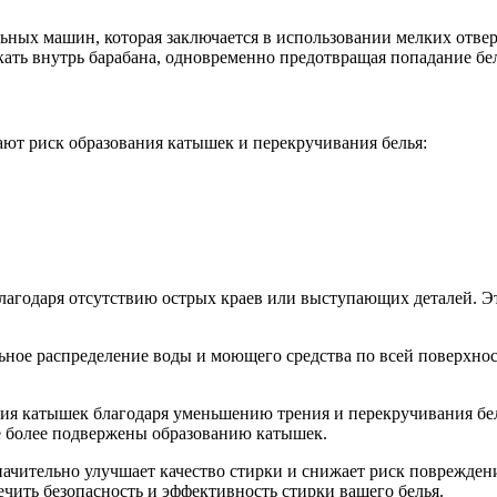
ных машин, которая заключается в использовании мелких отверс
кать внутрь барабана, одновременно предотвращая попадание бел
ют риск образования катышек и перекручивания белья:
лагодаря отсутствию острых краев или выступающих деталей. Э
ьное распределение воды и моющего средства по всей поверхност
ния катышек благодаря уменьшению трения и перекручивания бел
ые более подвержены образованию катышек.
начительно улучшает качество стирки и снижает риск поврежде
ечить безопасность и эффективность стирки вашего белья.