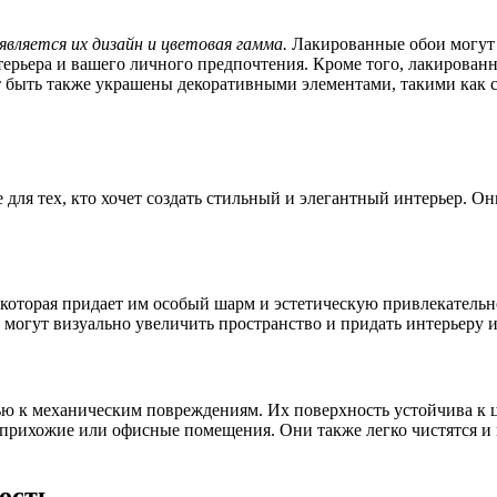
вляется их дизайн и цветовая гамма.
Лакированные обои могут 
терьера и вашего личного предпочтения. Кроме того, лакирован
 быть также украшены декоративными элементами, такими как ст
для тех, кто хочет создать стильный и элегантный интерьер. О
оторая придает им особый шарм и эстетическую привлекательно
 могут визуально увеличить пространство и придать интерьеру 
ю к механическим повреждениям. Их поверхность устойчива к ц
прихожие или офисные помещения. Они также легко чистятся и 
ость