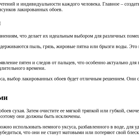
почтений и индивидуальности каждого человека. Главное – созда
рисунков лакированных обоев.
м
знениям, что делает их идеальным выбором для различных поме
адерживаются пыль, грязь, жировые пятна или брызги воды. Это
явление пятен и следов от пальцев, что особенно актуально для
длительного времени.
иса, выбор лакированных обоев будет отличным решением. Они со
ями
обоев сухая. Затем очистите ее мягкой тряпкой или губкой, смо
поэтому они должны быть исключены.
ожно использовать немного уксуса, разбавленного в воде, для у
убедиться, что они не станут матовыми или потеряют свой блеск