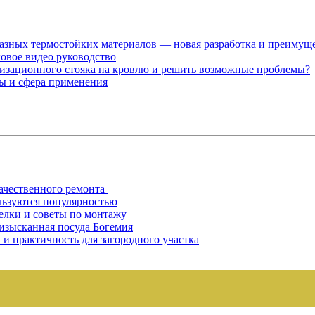
разных термостойких материалов — новая разработка и преимущ
овое видео руководство
лизационного стояка на кровлю и решить возможные проблемы?
лы и сфера применения
ачественного ремонта
льзуются популярностью
елки и советы по монтажу
 изысканная посуда Богемия
 и практичность для загородного участка