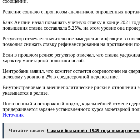
сообщении.
Решение совпало с прогнозом аналитиков, опрошенных портало
Банк Англии начал повышать учётную ставку в конце 2021 года,
повышения ставка составляла 5,25%, на этом уровне она продерж
Регулятор отмечает значительное замедление инфляции за посл
позволил снижать ставку рефинансирования на протяжении посл
Если в прошлом релизе регулятор отмечал, что ставка удержи
характер монетарной политики ослаб.
Центробанк заявил, что комитет остается сосредоточен на с
целевому уровню в 2% в среднесрочной перспективе.
Внутристрановые и внешнеполитические риски в отношении эк
указывается в релизе.
Постепенный и осторожный подход к дальнейшей отмене сдерж
придерживается заранее установленного курса монетарной пол
Источник
Читайте также:
Самый большой с 1949 года пожар не м