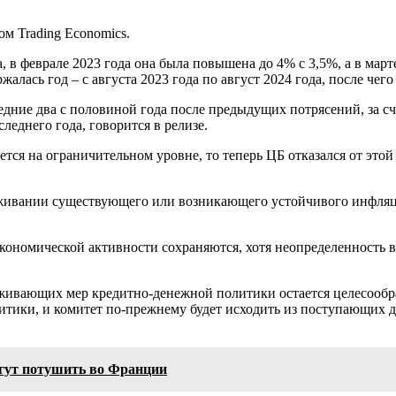
м Trading Economics.
 в феврале 2023 года она была повышена до 4% с 3,5%, а в март
алась год – с августа 2023 года по август 2024 года, после чег
едние два с половиной года после предыдущих потрясений, за с
еднего года, говорится в релизе.
вается на ограничительном уровне, то теперь ЦБ отказался от 
держивании существующего или возникающего устойчивого инфля
ономической активности сохраняются, хотя неопределенность в
ивающих мер кредитно-денежной политики остается целесообразн
итики, и комитет по-прежнему будет исходить из поступающих 
огут потушить во Франции