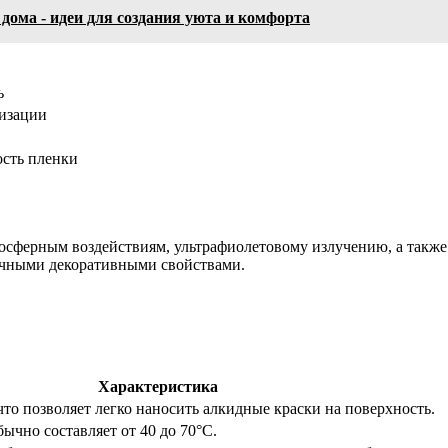
дома - идеи для создания уюта и комфорта
ь
ризации
ость пленки
осферным воздействиям, ультрафиолетовому излучению, а также
ичными декоративными свойствами.
Характеристика
, что позволяет легко наносить алкидные краски на поверхность.
бычно составляет от 40 до 70°C.