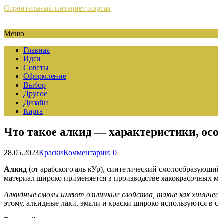
Строительный интернет-портал
Меню
Главная
Идеи
Советы
Оформление
Выбор
Другое
Дизайн
Карта
Что такое алкид — характеристики, ос
28.05.2023
Краски
Комментарии: 0
Алкид
(от арабского аль кУр), синтетический смолообразующи
материал широко применяется в производстве лакокрасочных 
Алкидные смолы имеют отличные свойства, такие как химичес
этому, алкидные лаки, эмали и краски широко используются в