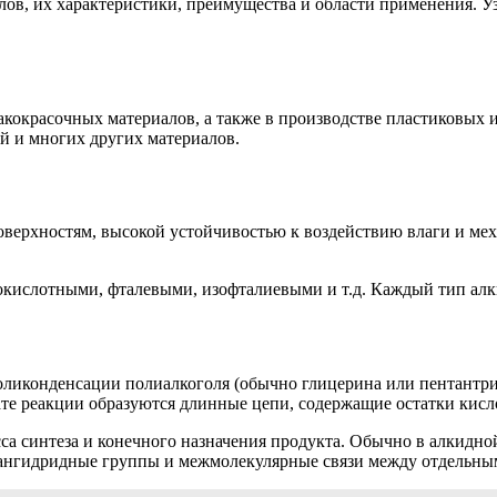
ов, их характеристики, преимущества и области применения. Уз
кокрасочных материалов, а также в производстве пластиковых и
й и многих других материалов.
верхностям, высокой устойчивостью к воздействию влаги и мех
нокислотными, фталевыми, изофталиевыми и т.д. Каждый тип алк
ликонденсации полиалкоголя (обычно глицерина или пентантри
те реакции образуются длинные цепи, содержащие остатки кисл
сса синтеза и конечного назначения продукта. Обычно в алкид
 ангидридные группы и межмолекулярные связи между отдельн