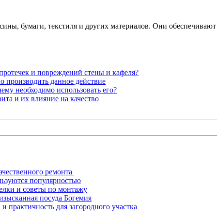
есины, бумаги, текстиля и других материалов. Они обеспечива
 протечек и повреждений стены и кафеля?
о производить данное действие
ему необходимо использовать его?
ита и их влияние на качество
ачественного ремонта
льзуются популярностью
елки и советы по монтажу
 изысканная посуда Богемия
 и практичность для загородного участка