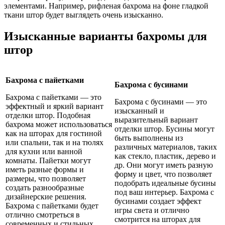
элементами. Например, рифленая бахрома на фоне гладкой
ткани штор будет выглядеть очень изысканно.
Изысканные варианты бахромы для
штор
Бахрома с пайетками
Бахрома с бусинами
Бахрома с пайетками — это
Бахрома с бусинами — это
эффектный и яркий вариант
изысканный и
отделки штор. Подобная
выразительный вариант
бахрома может использоваться
отделки штор. Бусины могут
как на шторах для гостиной
быть выполнены из
или спальни, так и на тюлях
различных материалов, таких
для кухни или ванной
как стекло, пластик, дерево и
комнаты. Пайетки могут
др. Они могут иметь разную
иметь разные формы и
форму и цвет, что позволяет
размеры, что позволяет
подобрать идеальные бусины
создать разнообразные
под ваш интерьер. Бахрома с
дизайнерские решения.
бусинами создает эффект
Бахрома с пайетками будет
игры света и отлично
отлично смотреться в
смотрится на шторах для
современных и стильных