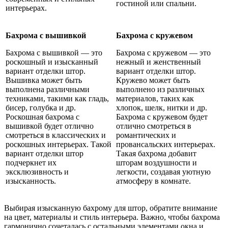
гостиной или спальни.
интерьерах.
Бахрома с вышивкой
Бахрома с кружевом
Бахрома с вышивкой — это
Бахрома с кружевом — это
роскошный и изысканный
нежный и женственный
вариант отделки штор.
вариант отделки штор.
Вышивка может быть
Кружево может быть
выполнена различными
выполнено из различных
техниками, такими как гладь,
материалов, таких как
бисер, голубка и др.
хлопок, шелк, нитки и др.
Роскошная бахрома с
Бахрома с кружевом будет
вышивкой будет отлично
отлично смотреться в
смотреться в классических и
романтических и
роскошных интерьерах. Такой
провансальских интерьерах.
вариант отделки штор
Такая бахрома добавит
подчеркнет их
шторам воздушности и
эксклюзивность и
легкости, создавая уютную
изысканность.
атмосферу в комнате.
Выбирая изысканную бахрому для штор, обратите внимание
на цвет, материалы и стиль интерьера. Важно, чтобы бахрома
гармонично сочеталась с остальными элементами окна и