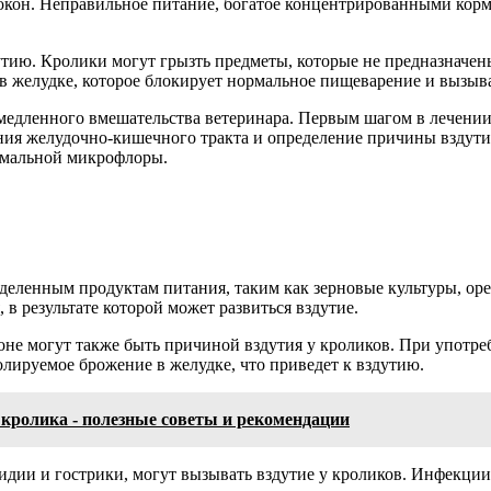
окон. Неправильное питание, богатое концентрированными корм
утию. Кролики могут грызть предметы, которые не предназначен
в желудке, которое блокирует нормальное пищеварение и вызыва
медленного вмешательства ветеринара. Первым шагом в лечении 
яния желудочно-кишечного тракта и определение причины вздути
рмальной микрофлоры.
деленным продуктам питания, таким как зерновые культуры, ор
 в результате которой может развиться вздутие.
оне могут также быть причиной вздутия у кроликов. При употре
лируемое брожение в желудке, что приведет к вздутию.
кролика - полезные советы и рекомендации
идии и гострики, могут вызывать вздутие у кроликов. Инфекции