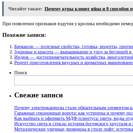
Читайте также:
Почему куры клюют яйца и 8 способов п
При появлении признаков вздутия у кролика необходимо немед
Похожие записи:
Брокколи — полезные свойства, готовка, рецепты, проти
Здоровье и красота — выращивание и уход за бегонией 
Индюк — достопримечательность хозяйства, многолетни
Рецепт приготовления вкусных и ароматных маринованн
Поиск
Свежие записи
Почему электрокарнизы стали обязательным элементом к
Гаражные секционные ворота: как устроены и почему по
Как выбрать и оформить МДФ-плинтуса: цвета, виды отд
Искусство света и стекла: история богемского хрусталя и
Металлические уличные дровницы в стиле лофт: эстетика