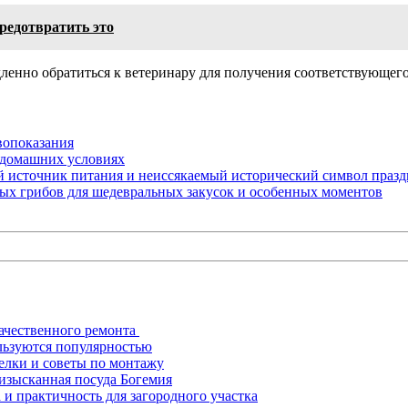
редотвратить это
ленно обратиться к ветеринару для получения соответствующего
вопоказания
в домашних условиях
й источник питания и неиссякаемый исторический символ праз
ых грибов для шедевральных закусок и особенных моментов
ачественного ремонта
льзуются популярностью
елки и советы по монтажу
 изысканная посуда Богемия
 и практичность для загородного участка