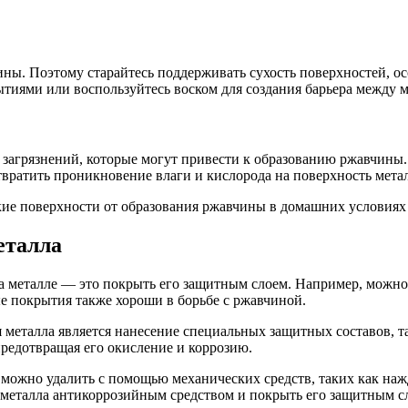
ины. Поэтому старайтесь поддерживать сухость поверхностей, ос
иями или воспользуйтесь воском для создания барьера между м
загрязнений, которые могут привести к образованию ржавчины. 
вратить проникновение влаги и кислорода на поверхность метал
кие поверхности от образования ржавчины в домашних условиях
еталла
металле — это покрыть его защитным слоем. Например, можно и
 покрытия также хороши в борьбе с ржавчиной.
еталла является нанесение специальных защитных составов, т
предотвращая его окисление и коррозию.
 можно удалить с помощью механических средств, таких как нажд
 металла антикоррозийным средством и покрыть его защитным с