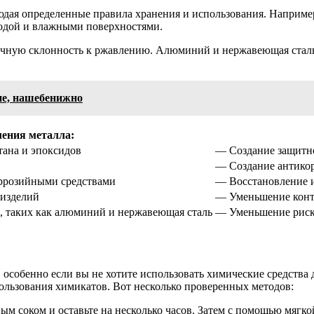
дая определенные правила хранения и использования. Например
 водой и влажными поверхностями.
личную склонность к ржавлению. Алюминий и нержавеющая стал
не, нашебенижно
ения металла:
тана и эпоксидов
— Создание защитно
— Создание антикор
оррозийными средствами
— Восстановление и
 изделий
— Уменьшение конта
, таких как алюминий и нержавеющая сталь
— Уменьшение риск
особенно если вы не хотите использовать химические средства 
ользования химикатов. Вот несколько проверенных методов:
м соком и оставьте на несколько часов. Затем с помощью мягко