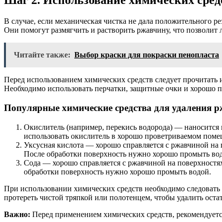
Шаг 2. Использование химических сред
В случае, если механическая чистка не дала положительного р
Они помогут размягчить и растворить ржавчину, что позволит л
Читайте также:
Выбор краски для покраски пенопласта
Перед использованием химических средств следует прочитать 
Необходимо использовать перчатки, защитные очки и хорошо п
Популярные химические средства для удаления 
Окислитель (например, перекись водорода) — наносится н
использовать окислитель в хорошо проветриваемом помещ
Уксусная кислота — хорошо справляется с ржавчиной на п
После обработки поверхность нужно хорошо промыть во
Сода — хорошо справляется с ржавчиной на поверхностях 
обработки поверхность нужно хорошо промыть водой.
При использовании химических средств необходимо следовать 
протереть чистой тряпкой или полотенцем, чтобы удалить оста
Важно:
Перед применением химических средств, рекомендуется 