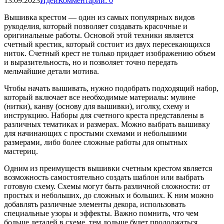
13.09.2023
Идеи
Комментарии: 0
Вышивка крестом — один из самых популярных видов
рукоделия, который позволяет создавать красочные и
оригинальные работы. Основой этой техники является
счетный крестик, который состоит из двух пересекающихся
ниток. Счетный крест не только придает изображению объем
и выразительность, но и позволяет точно передать
мельчайшие детали мотива.
Чтобы начать вышивать, нужно подобрать подходящий набор,
который включает все необходимые материалы: мулине
(нитки), канву (основу для вышивки), иголку, схему и
инструкцию. Наборы для счетного креста представлены в
различных тематиках и размерах. Можно выбрать вышивку
для начинающих с простыми схемами и небольшими
размерами, либо более сложные работы для опытных
мастериц.
Одним из преимуществ вышивки счетным крестом является
возможность самостоятельно создать шаблон или выбрать
готовую схему. Схемы могут быть различной сложности: от
простых и небольших, до сложных и больших. К ним можно
добавлять различные элементы декора, использовать
специальные узоры и эффекты. Важно помнить, что чем
больше деталей в схеме, тем дольше будет продолжаться