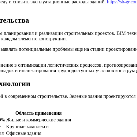
ду и снизить эксплуатационные расходы зданий.
https://sb-gr.co
тельства
ланирования и реализации строительных проектов. BIM-технолог
 каждом элементе конструкции.
ыявлять потенциальные проблемы еще на стадии проектирования
нение в оптимизации логистических процессов, прогнозировани
ощадок и инспектирования труднодоступных участков конструкц
ехнологии
й в современном строительстве. Зеленые здания проектируются
Область применения
50%
Жилые и коммерческие здания
е
Крупные комплексы
ия
Офисные здания