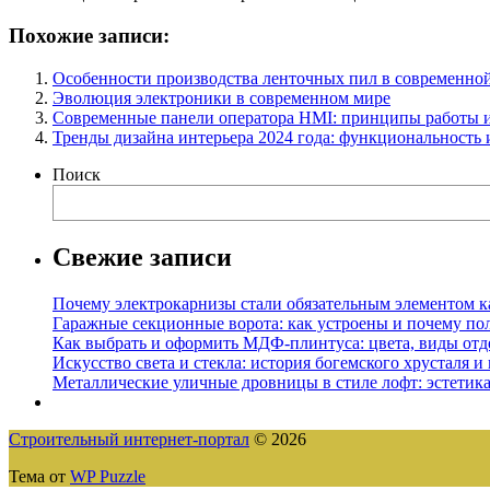
Похожие записи:
Особенности производства ленточных пил в современн
Эволюция электроники в современном мире
Современные панели оператора HMI: принципы работы и
Тренды дизайна интерьера 2024 года: функциональность 
Поиск
Свежие записи
Почему электрокарнизы стали обязательным элементом к
Гаражные секционные ворота: как устроены и почему по
Как выбрать и оформить МДФ-плинтуса: цвета, виды отд
Искусство света и стекла: история богемского хрусталя и
Металлические уличные дровницы в стиле лофт: эстетика
Строительный интернет-портал
© 2026
Тема от
WP Puzzle