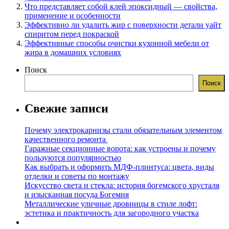
Что представляет собой клей эпоксидный — свойства,
применение и особенности
Эффективно ли удалить жир с поверхности детали уайт
спиритом перед покраской
Эффективные способы очистки кухонной мебели от
жира в домашних условиях
Поиск
Поиск
Свежие записи
Почему электрокарнизы стали обязательным элементом
качественного ремонта
Гаражные секционные ворота: как устроены и почему
пользуются популярностью
Как выбрать и оформить МДФ-плинтуса: цвета, виды
отделки и советы по монтажу
Искусство света и стекла: история богемского хрусталя
и изысканная посуда Богемия
Металлические уличные дровницы в стиле лофт:
эстетика и практичность для загородного участка